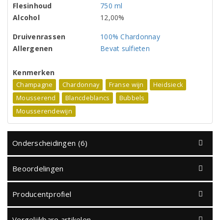
Flesinhoud
750 ml
Alcohol
12,00%
Druivenrassen
100% Chardonnay
Allergenen
Bevat sulfieten
Kenmerken
Champagne
Chardonnay
Franse wijn
Heidsieck
Mousserend
Blancdeblancs
Bubbels
Mousserendewijn
Onderscheidingen (6)
Beoordelingen
Producentprofiel
Vergelijkbare artikelen