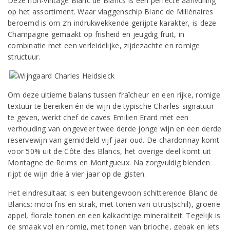
Deze non-vintage Blanc de Blancs is een perfecte aanvulling
op het assortiment. Waar vlaggenschip Blanc de Millénaires
beroemd is om z’n indrukwekkende gerijpte karakter, is deze
Champagne gemaakt op frisheid en jeugdig fruit, in
combinatie met een verleidelijke, zijdezachte en romige
structuur.
Om deze ultieme balans tussen fraîcheur en een rijke, romige
textuur te bereiken én de wijn de typische Charles-signatuur
te geven, werkt chef de caves Emilien Erard met een
verhouding van ongeveer twee derde jonge wijn en een derde
reservewijn van gemiddeld vijf jaar oud. De chardonnay komt
voor 50% uit de Côte des Blancs, het overige deel komt uit
Montagne de Reims en Montgueux. Na zorgvuldig blenden
rijpt de wijn drie à vier jaar op de gisten.
Het eindresultaat is een buitengewoon schitterende Blanc de
Blancs: mooi fris en strak, met tonen van citrus(schil), groene
appel, florale tonen en een kalkachtige mineraliteit. Tegelijk is
de smaak vol en romig, met tonen van brioche, gebak en iets