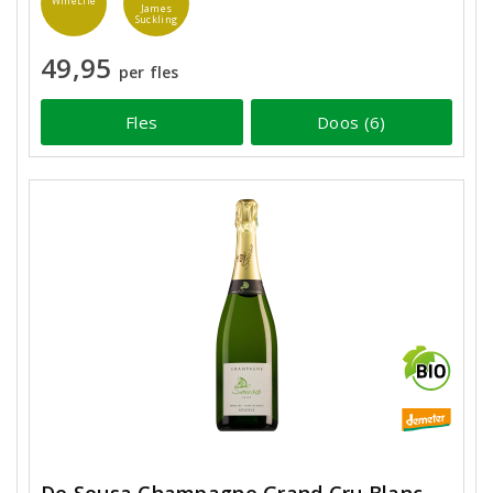
WineLife
James
Suckling
49,95
per fles
Fles
Doos (6)