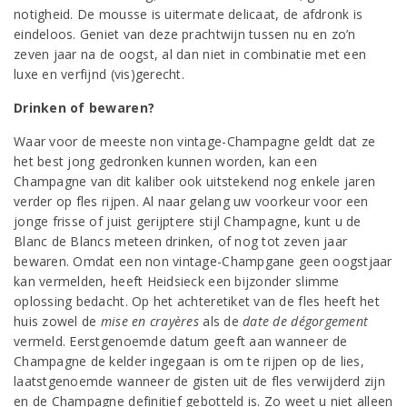
notigheid. De mousse is uitermate delicaat, de afdronk is
eindeloos. Geniet van deze prachtwijn tussen nu en zo’n
zeven jaar na de oogst, al dan niet in combinatie met een
luxe en verfijnd (vis)gerecht.
Drinken of bewaren?
Waar voor de meeste non vintage-Champagne geldt dat ze
het best jong gedronken kunnen worden, kan een
Champagne van dit kaliber ook uitstekend nog enkele jaren
verder op fles rijpen. Al naar gelang uw voorkeur voor een
jonge frisse of juist gerijptere stijl Champagne, kunt u de
Blanc de Blancs meteen drinken, of nog tot zeven jaar
bewaren. Omdat een non vintage-Champgane geen oogstjaar
kan vermelden, heeft Heidsieck een bijzonder slimme
oplossing bedacht. Op het achteretiket van de fles heeft het
huis zowel de
mise en crayères
als de
date de dégorgement
vermeld. Eerstgenoemde datum geeft aan wanneer de
Champagne de kelder ingegaan is om te rijpen op de lies,
laatstgenoemde wanneer de gisten uit de fles verwijderd zijn
en de Champagne definitief gebotteld is. Zo weet u niet alleen