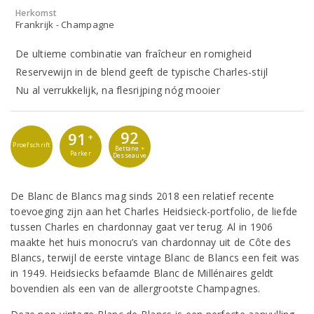
Herkomst
Frankrijk - Champagne
De ultieme combinatie van fraîcheur en romigheid
Reservewijn in de blend geeft de typische Charles-stijl
Nu al verrukkelijk, na flesrijping nóg mooier
92
91
+
Proefschrift
Bettane +
Parker
Desseauve
De Blanc de Blancs mag sinds 2018 een relatief recente
toevoeging zijn aan het Charles Heidsieck-portfolio, de liefde
tussen Charles en chardonnay gaat ver terug. Al in 1906
maakte het huis monocru’s van chardonnay uit de Côte des
Blancs, terwijl de eerste vintage Blanc de Blancs een feit was
in 1949. Heidsiecks befaamde Blanc de Millénaires geldt
bovendien als een van de allergrootste Champagnes.