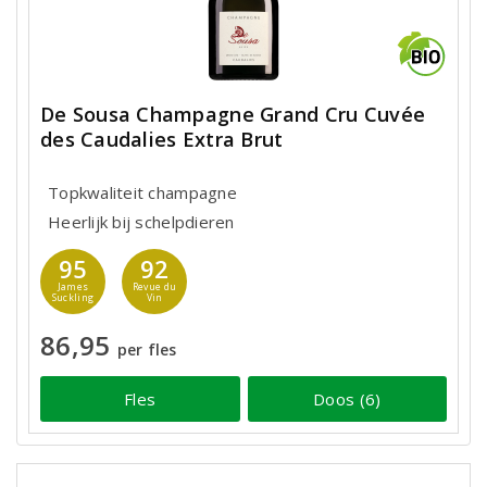
De Sousa Champagne Grand Cru Cuvée
des Caudalies Extra Brut
Topkwaliteit champagne
Heerlijk bij schelpdieren
95
92
James
Revue du
Suckling
Vin
86,95
per fles
Fles
Doos (6)