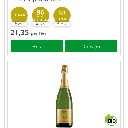
96
98
Perswijn
Wine
Parker
Enthusiast
1927
1927
1927
21,35
per fles
Fles
Doos (6)