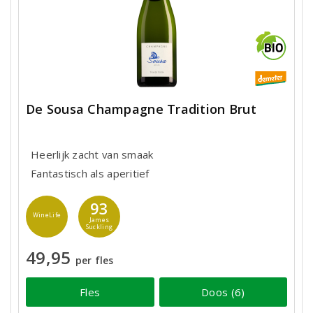
De Sousa Champagne Tradition Brut
Heerlijk zacht van smaak
Fantastisch als aperitief
93
WineLife
James
Suckling
49,95
per fles
Fles
Doos (6)