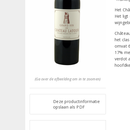
Het Châ
Het ligt
wijngebi
Château
het cla
omvat 6
17% mer
verdot 
hoofdke
(Ga over de afbeelding om in te zoomen)
Deze productinformatie
opslaan als PDF