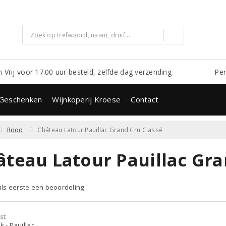
m Vrij voor 17.00 uur besteld, zelfde dag verzending
Per
Geschenken
Wijnkoperij Kroese
Contact
Rood
Château Latour Pauillac Grand Cru Classé
âteau Latour Pauillac Gra
 als eerste een beoordeling
st
k - Pauillac