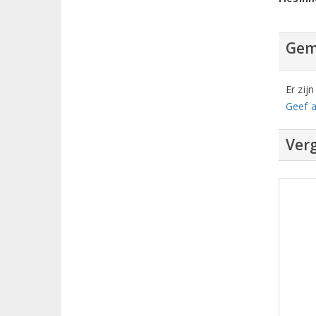
Gem
Er zij
Geef a
Verg