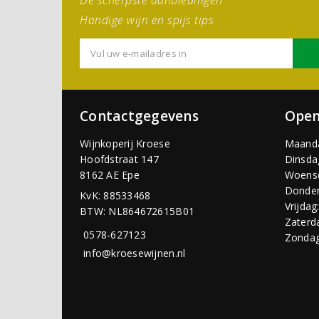
Handige wijn en spijs tips
Contactgegevens
Open
Wijnkoperij Kroese
Maand
Hoofdstraat 147
Dinsda
8162 AE Epe
Woens
Donder
KvK: 88533468
Vrijdag
BTW: NL864672615B01
Zaterd
0578-627123
Zondag
info@kroesewijnen.nl