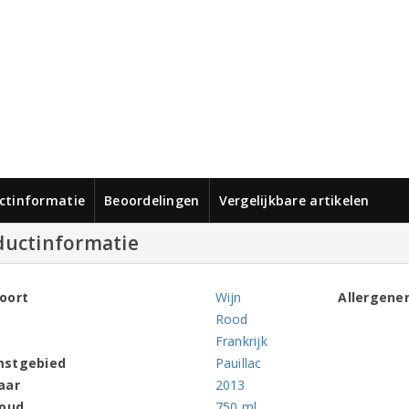
ctinformatie
Beoordelingen
Vergelijkbare artikelen
ductinformatie
oort
Wijn
Allergene
Rood
Frankrijk
mstgebied
Pauillac
aar
2013
houd
750 ml