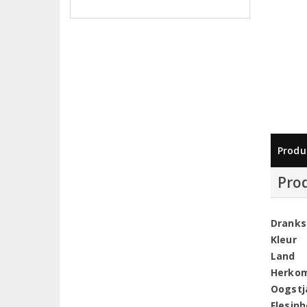
Produ
Pro
Dranks
Kleur
Land
Herko
Oogstj
Flesin