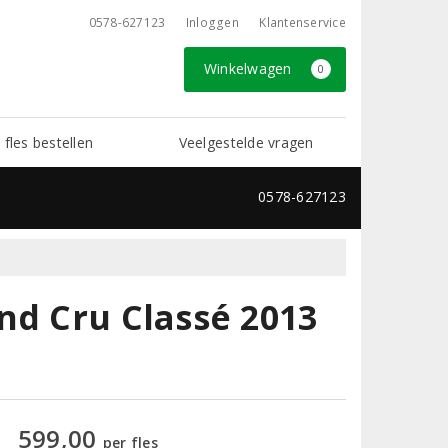
0578-627123
Inloggen
Klantenservice
Winkelwagen
0
 fles bestellen
Veelgestelde vragen
0578-627123
nd Cru Classé 2013
599,00
per fles