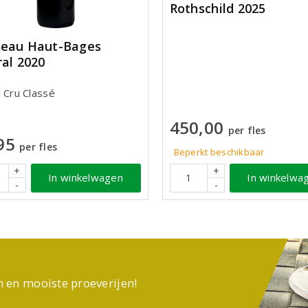
Rothschild 2025
eau Haut-Bages
ral 2020
 Cru Classé
450,00
per fles
95
per fles
Beperkt beschikbaar
+
+
In winkelwagen
In winkelwa
-
-
n en mooiste proeverijen!