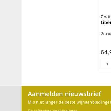
Chât
Libé
Grand
64,
Aanmelden nieuwsbrief
Mis niet langer de beste wijnaanbiedinge
De scherpste aanbiedingen