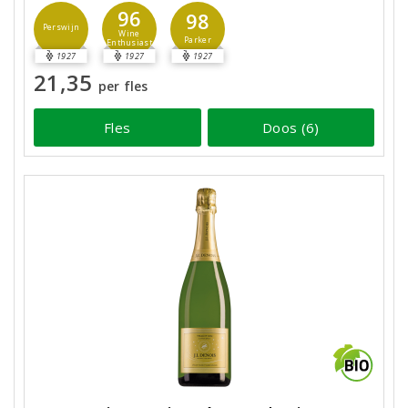
96
98
Perswijn
Wine
Parker
Enthusiast
1927
1927
1927
21,35
per fles
Fles
Doos (6)