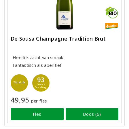
De Sousa Champagne Tradition Brut
Heerlijk zacht van smaak
Fantastisch als aperitief
93
WineLife
James
Suckling
49,95
per fles
Fles
Doos (6)