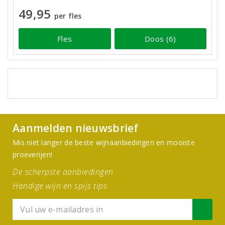
49,95
per fles
Fles
Doos (6)
Aanmelden nieuwsbrief
Mis niet langer de beste wijnaanbiedingen en mooiste
proeverijen!
De scherpste aanbiedingen
Handige wijn en spijs tips