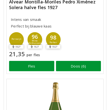
Alvear Montilla-Moriles Pedro Ximénez
Solera halve fles 1927
Intens van smaak
Perfect bij blauwe kaas
96
98
Perswijn
Wine
Parker
Enthusiast
1927
1927
1927
21,35
per fles
Fles
Doos (6)