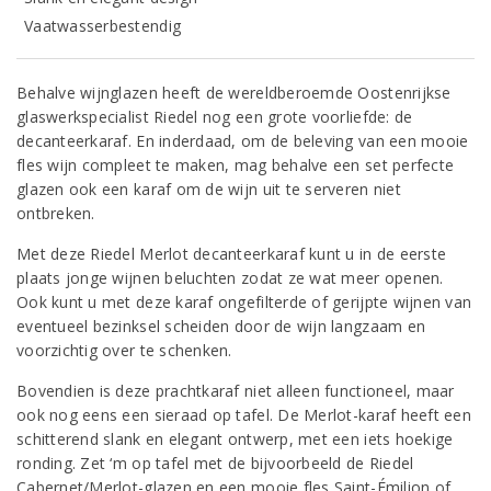
Vaatwasserbestendig
Behalve wijnglazen heeft de wereldberoemde Oostenrijkse
glaswerkspecialist Riedel nog een grote voorliefde: de
decanteerkaraf. En inderdaad, om de beleving van een mooie
fles wijn compleet te maken, mag behalve een set perfecte
glazen ook een karaf om de wijn uit te serveren niet
ontbreken.
Met deze Riedel Merlot decanteerkaraf kunt u in de eerste
plaats jonge wijnen beluchten zodat ze wat meer openen.
Ook kunt u met deze karaf ongefilterde of gerijpte wijnen van
eventueel bezinksel scheiden door de wijn langzaam en
voorzichtig over te schenken.
Bovendien is deze prachtkaraf niet alleen functioneel, maar
ook nog eens een sieraad op tafel. De Merlot-karaf heeft een
schitterend slank en elegant ontwerp, met een iets hoekige
ronding. Zet ‘m op tafel met de bijvoorbeeld de Riedel
Cabernet/Merlot-glazen en een mooie fles Saint-Émilion of