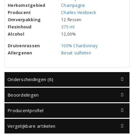
Herkomstgebied
Champagne
Producent
Charles Heidsieck
Omverpakking
12 flessen
Flesinhoud
375 ml
Alcohol
12,00%
Druivenrassen
100% Chardonnay
Allergenen
Bevat sulfieten
Onderscheidingen (6)
Beoordelingen
Producentprofiel
Vergelijkbare artikelen