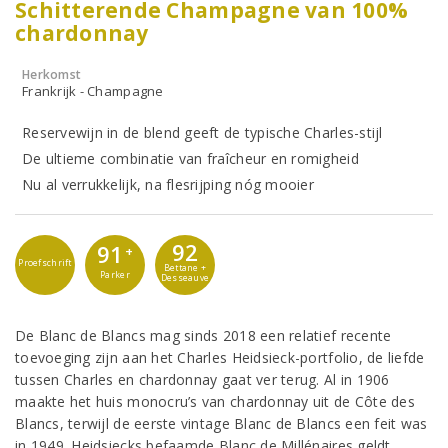
Schitterende Champagne van 100%
chardonnay
Herkomst
Frankrijk - Champagne
Reservewijn in de blend geeft de typische Charles-stijl
De ultieme combinatie van fraîcheur en romigheid
Nu al verrukkelijk, na flesrijping nóg mooier
92
91
+
Proefschrift
Bettane +
Parker
Desseauve
De Blanc de Blancs mag sinds 2018 een relatief recente
toevoeging zijn aan het Charles Heidsieck-portfolio, de liefde
tussen Charles en chardonnay gaat ver terug. Al in 1906
maakte het huis monocru’s van chardonnay uit de Côte des
Blancs, terwijl de eerste vintage Blanc de Blancs een feit was
in 1949. Heidsiecks befaamde Blanc de Millénaires geldt