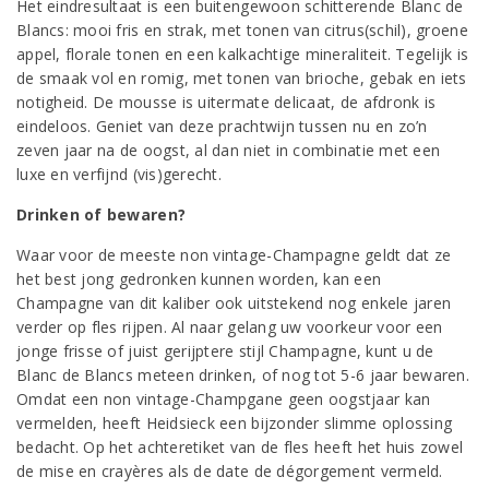
Het eindresultaat is een buitengewoon schitterende Blanc de
Blancs: mooi fris en strak, met tonen van citrus(schil), groene
appel, florale tonen en een kalkachtige mineraliteit. Tegelijk is
de smaak vol en romig, met tonen van brioche, gebak en iets
notigheid. De mousse is uitermate delicaat, de afdronk is
eindeloos. Geniet van deze prachtwijn tussen nu en zo’n
zeven jaar na de oogst, al dan niet in combinatie met een
luxe en verfijnd (vis)gerecht.
Drinken of bewaren?
Waar voor de meeste non vintage-Champagne geldt dat ze
het best jong gedronken kunnen worden, kan een
Champagne van dit kaliber ook uitstekend nog enkele jaren
verder op fles rijpen. Al naar gelang uw voorkeur voor een
jonge frisse of juist gerijptere stijl Champagne, kunt u de
Blanc de Blancs meteen drinken, of nog tot 5-6 jaar bewaren.
Omdat een non vintage-Champgane geen oogstjaar kan
vermelden, heeft Heidsieck een bijzonder slimme oplossing
bedacht. Op het achteretiket van de fles heeft het huis zowel
de mise en crayères als de date de dégorgement vermeld.