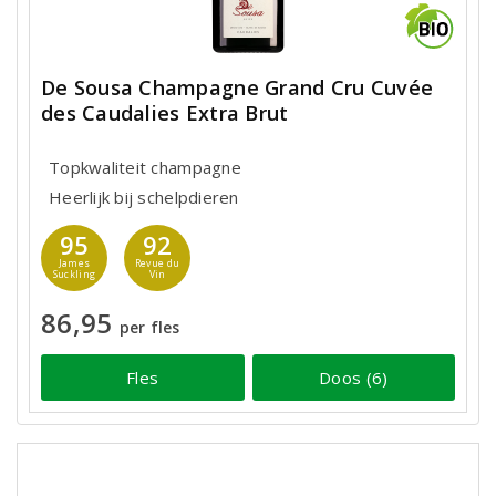
De Sousa Champagne Grand Cru Cuvée
des Caudalies Extra Brut
Topkwaliteit champagne
Heerlijk bij schelpdieren
95
92
James
Revue du
Suckling
Vin
86,95
per fles
Fles
Doos (6)