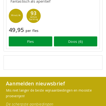
Fantastisch als aperitief
93
WineLife
James
Suckling
49,95
per fles
Fles
Doos (6)
Aanmelden nieuwsbrief
Mis niet langer de beste wijnaanbiedingen en mooiste
proeverijen!
De scherpste aanbiedingen