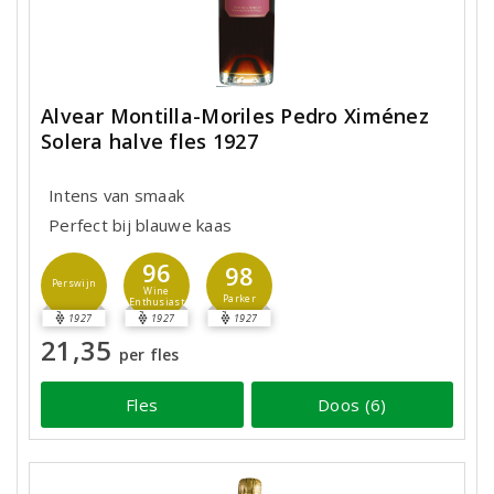
Alvear Montilla-Moriles Pedro Ximénez
Solera halve fles 1927
Intens van smaak
Perfect bij blauwe kaas
96
98
Perswijn
Wine
Parker
Enthusiast
1927
1927
1927
21,35
per fles
Fles
Doos (6)