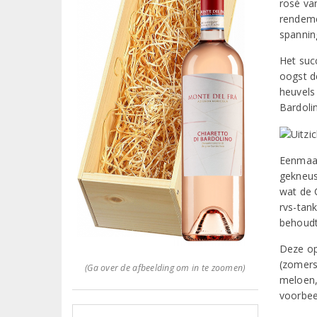
rosé va
rendeme
spannin
Het succ
oogst d
heuvels
Bardoli
Eenmaal
gekneusd
wat de C
rvs-tank
behoudt
Deze op
(zomers
(Ga over de afbeelding om in te zoomen)
meloen, 
voorbeel