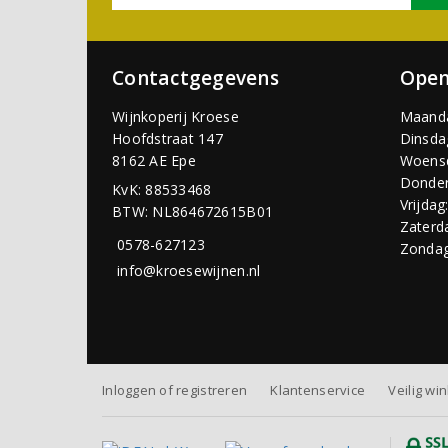
Contactgegevens
Open
Wijnkoperij Kroese
Maand
Hoofdstraat 147
Dinsda
8162 AE Epe
Woens
Donder
KvK: 88533468
Vrijdag
BTW: NL864672615B01
Zaterd
0578-627123
Zondag
info@kroesewijnen.nl
Inloggen of registreren
Klantenservice
Veilig wi