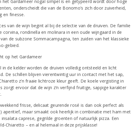
n het Gardameer nogal simpel is en getypeerd wordt door hoge
nten, onderscheidt die van de Bonomo’s zich door zuiverheid,
g en finesse.
es van de wijn begint al bij de selectie van de druiven. De familie
e corvina, rondinella en molinara in een oude wijngaard in de
 van de subzone Sommacampagna, ten zuiden van het klassieke
no-gebied.
 in de kelder worden de druiven volledig ontsteeld en licht
. De schillen blijven vierentwintig uur in contact met het sap,
hiaretto z’n fraaie lichtroze kleur geeft. De koele vergisting in
s zorgt ervoor dat de wijn z’n verfijnd fruitige, sappige karakter
.
wekkend frisse, delicaat geurende rosé is dan ook perfect als
) aperitief, maar smaakt ook heerlijk in combinatie met ham met
insalata caprese, gegrilde groenten of natuurlijk pizza. Een
d-Chiaretto – en al helemaal in deze prijsklasse!