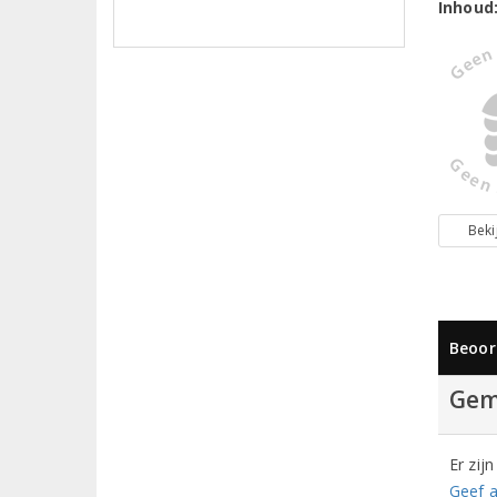
Inhoud
Beki
Beoor
Gem
Er zij
Geef a