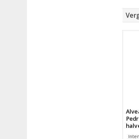
Verg
Alve
Pedr
halv
Inte