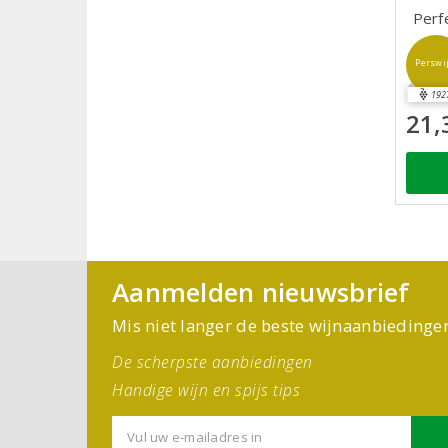
Perf
Perswi
192
21,
Aanmelden nieuwsbrief
Mis niet langer de beste wijnaanbiedinge
De scherpste aanbiedingen
Handige wijn en spijs tips