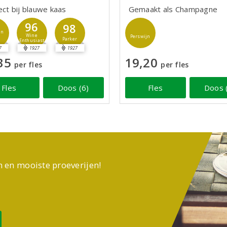
ect bij blauwe kaas
Gemaakt als Champagne
96
98
jn
Wine
Perswijn
Parker
Enthusiast
7
1927
1927
35
19,20
per fles
per fles
Fles
Doos (6)
Fles
Doos 
n en mooiste proeverijen!