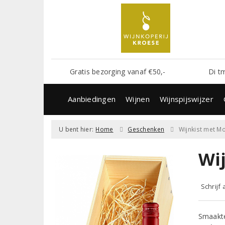
Gratis bezorging vanaf €50,-
Di t
Aanbiedingen
Wijnen
Wijnspijswijzer
U bent hier:
Home
Geschenken
Wijnkist met Mo
Wi
Schrijf
Smaakte