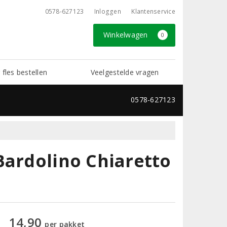
0578-627123
Inloggen
Klantenservice
Winkelwagen
0
 fles bestellen
Veelgestelde vragen
0578-627123
Bardolino Chiaretto
14,90
per pakket