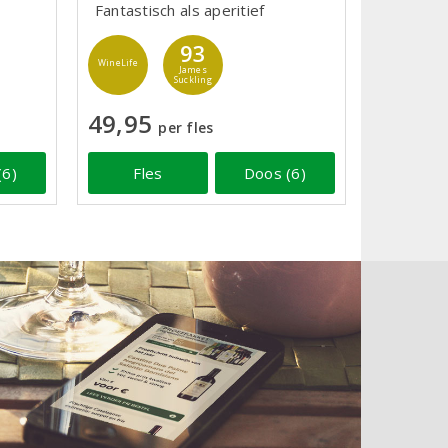
Fantastisch als aperitief
93
WineLife
James
Suckling
49,95
per fles
(6)
Fles
Doos (6)