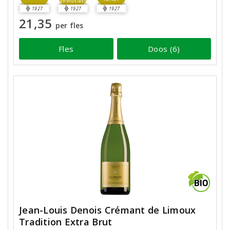
Enthusiast
1927
1927
1927
21,35
per fles
Fles
Doos (6)
Jean-Louis Denois Crémant de Limoux
Tradition Extra Brut