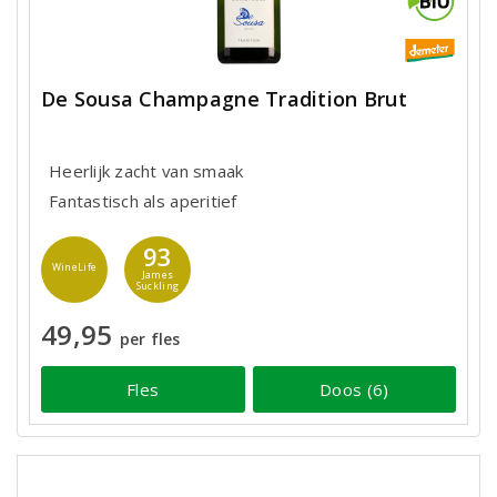
De Sousa Champagne Tradition Brut
Heerlijk zacht van smaak
Fantastisch als aperitief
93
WineLife
James
Suckling
49,95
per fles
Fles
Doos (6)