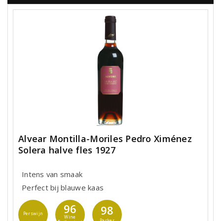
Alvear Montilla-Moriles Pedro Ximénez
Solera halve fles 1927
Intens van smaak
Perfect bij blauwe kaas
96
98
Perswijn
Wine
Parker