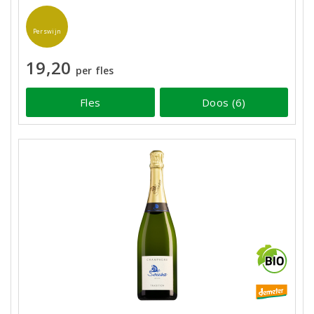
Perswijn
19,20
per fles
Fles
Doos (6)