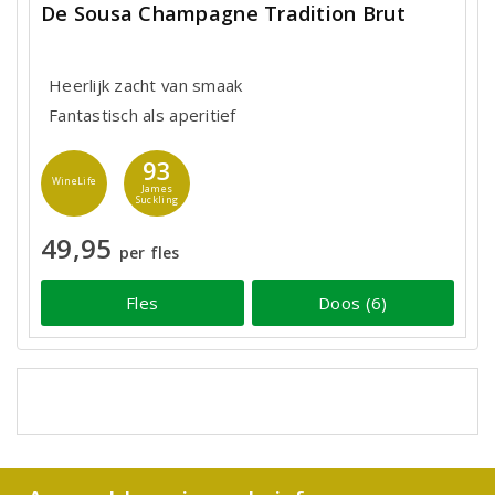
De Sousa Champagne Tradition Brut
Heerlijk zacht van smaak
Fantastisch als aperitief
93
WineLife
James
Suckling
49,95
per fles
Fles
Doos (6)