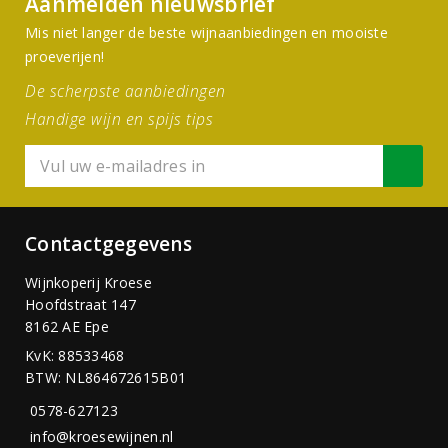
Aanmelden nieuwsbrief
Mis niet langer de beste wijnaanbiedingen en mooiste
proeverijen!
De scherpste aanbiedingen
Handige wijn en spijs tips
Contactgegevens
Wijnkoperij Kroese
Hoofdstraat 147
8162 AE Epe
KvK: 88533468
BTW: NL864672615B01
0578-627123
info@kroesewijnen.nl