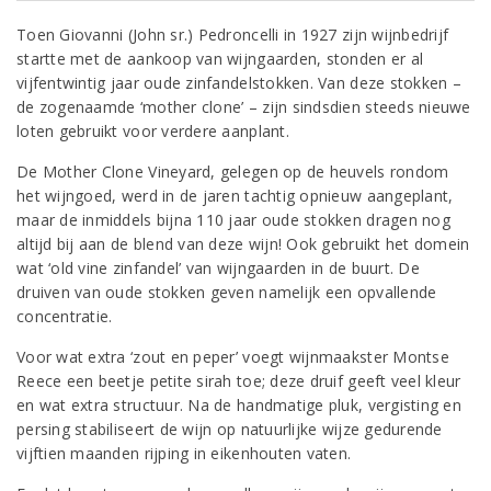
Toen Giovanni (John sr.) Pedroncelli in 1927 zijn wijnbedrijf
startte met de aankoop van wijngaarden, stonden er al
vijfentwintig jaar oude zinfandelstokken. Van deze stokken –
de zogenaamde ‘mother clone’ – zijn sindsdien steeds nieuwe
loten gebruikt voor verdere aanplant.
De Mother Clone Vineyard, gelegen op de heuvels rondom
het wijngoed, werd in de jaren tachtig opnieuw aangeplant,
maar de inmiddels bijna 110 jaar oude stokken dragen nog
altijd bij aan de blend van deze wijn! Ook gebruikt het domein
wat ‘old vine zinfandel’ van wijngaarden in de buurt. De
druiven van oude stokken geven namelijk een opvallende
concentratie.
Voor wat extra ‘zout en peper’ voegt wijnmaakster Montse
Reece een beetje petite sirah toe; deze druif geeft veel kleur
en wat extra structuur. Na de handmatige pluk, vergisting en
persing stabiliseert de wijn op natuurlijke wijze gedurende
vijftien maanden rijping in eikenhouten vaten.