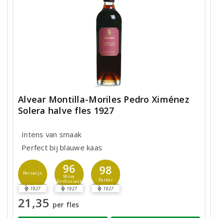
Alvear Montilla-Moriles Pedro Ximénez
Solera halve fles 1927
Intens van smaak
Perfect bij blauwe kaas
96
98
Perswijn
Wine
Parker
Enthusiast
1927
1927
1927
21,35
per fles