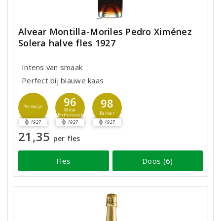
Alvear Montilla-Moriles Pedro Ximénez
Solera halve fles 1927
Intens van smaak
Perfect bij blauwe kaas
96
98
Perswijn
Wine
Parker
Enthusiast
1927
1927
1927
21,35
per fles
Fles
Doos (6)