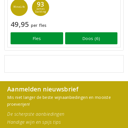
93
WineLife
James
Suckling
49,95
per fles
Fles
Doos (6)
Aanmelden nieuwsbrief
Mis niet langer de beste wijnaanbiedingen en mooiste
proeverijen!
De scherpste aanbiedingen
Handige wijn en spijs tips