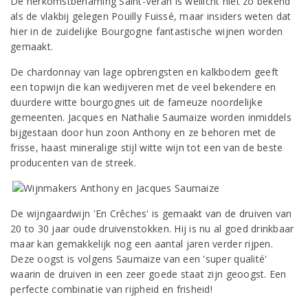
De herkomstbenaming Saint-Véran is wellicht niet zo bekend
als de vlakbij gelegen Pouilly Fuissé, maar insiders weten dat
hier in de zuidelijke Bourgogne fantastische wijnen worden
gemaakt.
De chardonnay van lage opbrengsten en kalkbodem geeft
een topwijn die kan wedijveren met de veel bekendere en
duurdere witte bourgognes uit de fameuze noordelijke
gemeenten. Jacques en Nathalie Saumaize worden inmiddels
bijgestaan door hun zoon Anthony en ze behoren met de
frisse, haast mineralige stijl witte wijn tot een van de beste
producenten van de streek.
De wijngaardwijn 'En Crêches' is gemaakt van de druiven van
20 to 30 jaar oude druivenstokken. Hij is nu al goed drinkbaar
maar kan gemakkelijk nog een aantal jaren verder rijpen.
Deze oogst is volgens Saumaize van een 'super qualité'
waarin de druiven in een zeer goede staat zijn geoogst. Een
perfecte combinatie van rijpheid en frisheid!