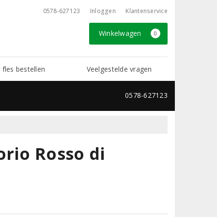
0578-627123
Inloggen
Klantenservice
Winkelwagen
0
 fles bestellen
Veelgestelde vragen
0578-627123
orio Rosso di