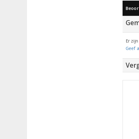
Beoor
Gem
Er zij
Geef a
Verg