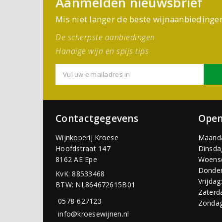
Aanmelden nieuwsbrief
Mis niet langer de beste wijnaanbiedinge
De scherpste aanbiedingen
Handige wijn en spijs tips
Contactgegevens
Open
Wijnkoperij Kroese
Maand
Hoofdstraat 147
Dinsda
8162 AE Epe
Woens
Donder
KvK: 88533468
Vrijdag
BTW: NL864672615B01
Zaterd
0578-627123
Zondag
info@kroesewijnen.nl