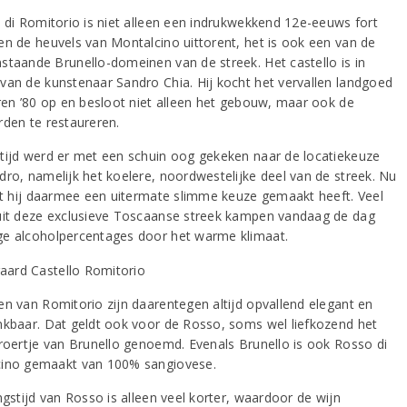
o di Romitorio is niet alleen een indrukwekkend 12e-eeuws fort
en de heuvels van Montalcino uittorent, het is ook een van de
staande Brunello-domeinen van de streek. Het castello is in
van de kunstenaar Sandro Chia. Hij kocht het vervallen landgoed
aren ’80 op en besloot niet alleen het gebouw, maar ook de
rden te restaureren.
tijd werd er met een schuin oog gekeken naar de locatiekeuze
dro, namelijk het koelere, noordwestelijke deel van de streek. Nu
dat hij daarmee een uitermate slimme keuze gemaakt heeft. Veel
uit deze exclusieve Toscaanse streek kampen vandaag de dag
e alcoholpercentages door het warme klimaat.
en van Romitorio zijn daarentegen altijd opvallend elegant en
nkbaar. Dat geldt ook voor de Rosso, soms wel liefkozend het
broertje van Brunello genoemd. Evenals Brunello is ook Rosso di
ino gemaakt van 100% sangiovese.
ngstijd van Rosso is alleen veel korter, waardoor de wijn