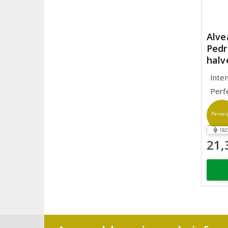
Alve
Pedr
halv
Inte
Perf
Perswi
192
21,