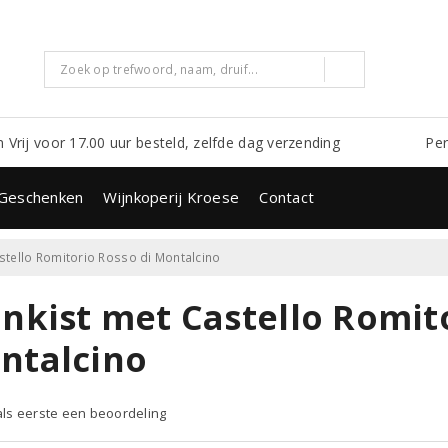
m Vrij voor 17.00 uur besteld, zelfde dag verzending
Per
Geschenken
Wijnkoperij Kroese
Contact
stello Romitorio Rosso di Montalcino
jnkist met Castello Romit
ntalcino
 als eerste een beoordeling