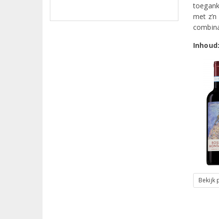
toeganke
met z’n 
combina
Inhoud
Bekijk