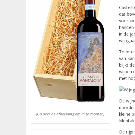
Castell
dat bov
vooraan
handen 
in de j
wijngaa
Toenter
van San
blijkt 
wijnen 
met hog
De wijn
doordri
kleine 
(Ga over de afbeelding om in te zoomen)
Montalc
De rijpi