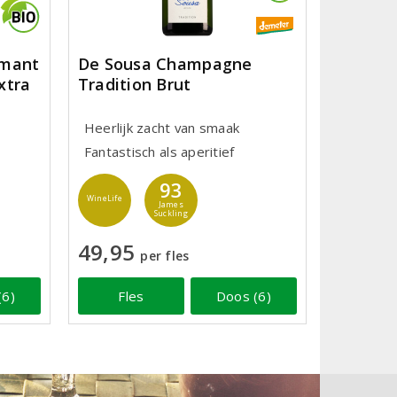
émant
De Sousa Champagne
xtra
Tradition Brut
Heerlijk zacht van smaak
Fantastisch als aperitief
93
WineLife
James
Suckling
49,95
per fles
(6)
Fles
Doos (6)