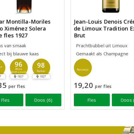
ar Montilla-Moriles
Jean-Louis Denois Cr
o Ximénez Solera
de Limoux Tradition E
e fles 1927
Brut
ns van smaak
Prachtbubbel uit Limoux
ect bij blauwe kaas
Gemaakt als Champagne
96
98
jn
Wine
Perswijn
Parker
Enthusiast
7
1927
1927
35
19,20
per fles
per fles
Fles
Doos (6)
Fles
Doos 