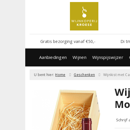
Gratis bezorging vanaf €50,-
Di t
Aanbiedingen
Wijnen
Wijnspijswijzer
U bent hier:
Home
Geschenken
Wijnkist met Ca
Wi
Mo
Schrijf