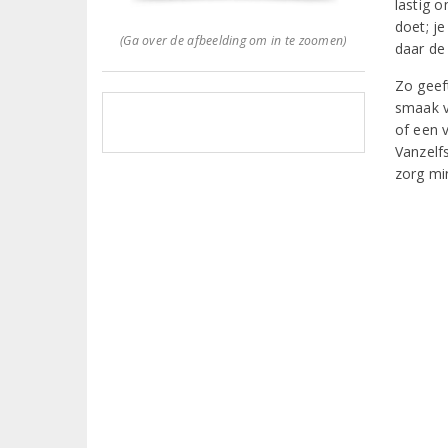
lastig 
doet; j
(Ga over de afbeelding om in te zoomen)
daar de
Zo geef
smaak va
of een 
Vanzelfs
zorg mi