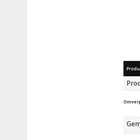
Produ
Pro
Omver
Gem