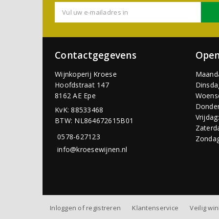
Contactgegevens
Open
Wijnkoperij Kroese
Maand
Hoofdstraat 147
Dinsda
8162 AE Epe
Woens
Donder
KvK: 88533468
Vrijdag
BTW: NL864672615B01
Zaterd
0578-627123
Zondag
info@kroesewijnen.nl
Inloggen of registreren
Klantenservice
Veilig wi