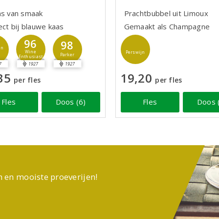
ns van smaak
Prachtbubbel uit Limoux
ect bij blauwe kaas
Gemaakt als Champagne
96
98
jn
Wine
Perswijn
Parker
Enthusiast
7
1927
1927
35
19,20
per fles
per fles
Fles
Doos (6)
Fles
Doos 
n en mooiste proeverijen!