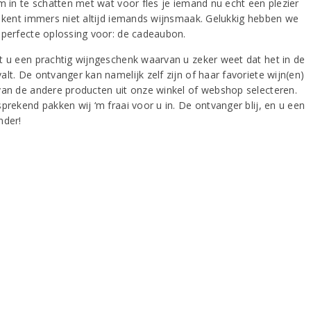
om in te schatten met wat voor fles je iemand nu echt een plezier
e kent immers niet altijd iemands wijnsmaak. Gelukkig hebben we
 perfecte oplossing voor: de cadeaubon.
t u een prachtig wijngeschenk waarvan u zeker weet dat het in de
lt. De ontvanger kan namelijk zelf zijn of haar favoriete wijn(en)
van de andere producten uit onze winkel of webshop selecteren.
prekend pakken wij ‘m fraai voor u in. De ontvanger blij, en u een
nder!