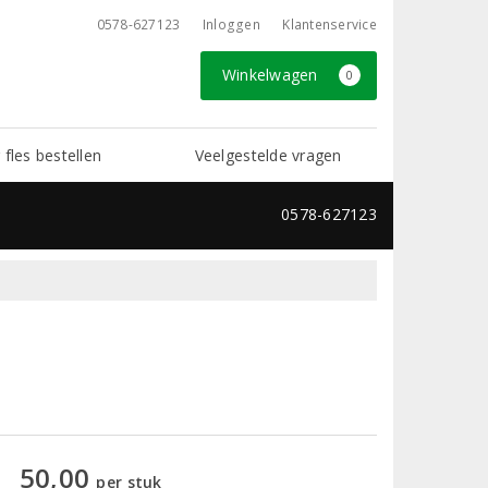
0578-627123
Inloggen
Klantenservice
Winkelwagen
0
 fles bestellen
Veelgestelde vragen
0578-627123
50,00
per stuk