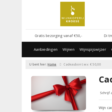
Gratis bezorging vanaf €50,-
Di t
Aanbiedingen
Wijnen
Wijnspijswijzer
U bent hier:
Home
Cadeaubon t.w.v. € 50,00
Ca
Schrijf
Wijn cad