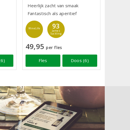
Heerlijk zacht van smaak
Fantastisch als aperitief
93
WineLife
James
Suckling
49,95
per fles
(6)
Fles
Doos (6)