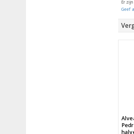
Er zij
Geef a
Verg
Alve
Pedr
halv