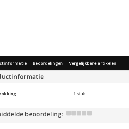
ctinformatie
Beoordelingen
Vergelijkbare artikelen
ductinformatie
pakking
1 stuk
iddelde beoordeling: