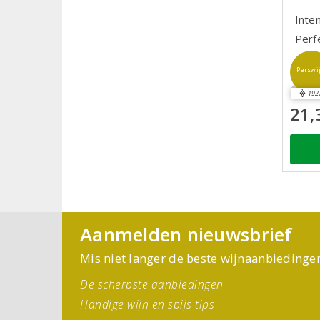
Inte
Perf
Perswi
192
21,
Aanmelden nieuwsbrief
Mis niet langer de beste wijnaanbiedinge
De scherpste aanbiedingen
Handige wijn en spijs tips