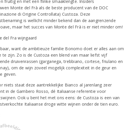
n fruitig en met een flinke smaaklengte. Insiders
wen Monte del Frà als de beste producent van de DOC
nazione di Origine Controllata) Custoza. Deze
tbenaming is wellicht minder bekend dan de aangrenzende
Soave, maar het succes van Monte del Frà is er niet minder om!
rbaar, want de ambitieuze familie Bonomo doet er alles aan om
 te zijn. Zo is de Custoza een blend van maar liefst vijf
llende druivenrassen (garganega, trebbiano, cortese, friulano en
nay), om de wijn zoveel mogelijk complexiteit in de geur en
e geven.
r niets staat deze aantrekkelijke Bianco al jarenlang zeer
nt in de Gambero Rosso, dé Italiaanse referentie voor
itswijnen. Ook u bent het met ons eens: de Custoza is een van
stverkochte Italiaanse droge witte wijnen onder de tien euro.
: