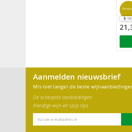
Perswi
192
21,
Aanmelden nieuwsbrief
Mis niet langer de beste wijnaanbiedinge
De scherpste aanbiedingen
Handige wijn en spijs tips