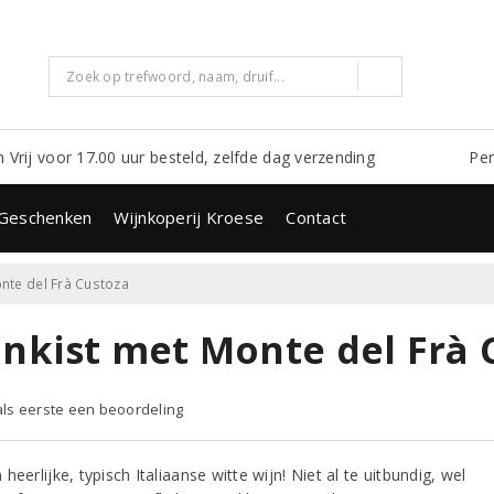
m Vrij voor 17.00 uur besteld, zelfde dag verzending
Per
Geschenken
Wijnkoperij Kroese
Contact
onte del Frà Custoza
jnkist met Monte del Frà 
 als eerste een beoordeling
heerlijke, typisch Italiaanse witte wijn! Niet al te uitbundig, wel