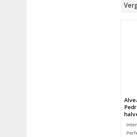
Verg
Alve
Pedr
halv
Inte
Perf