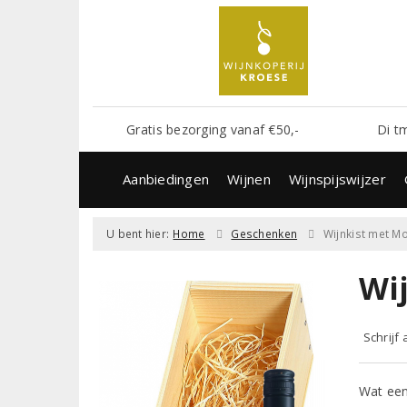
Gratis bezorging vanaf €50,-
Di t
Aanbiedingen
Wijnen
Wijnspijswijzer
U bent hier:
Home
Geschenken
Wijnkist met M
Wi
Schrijf
Wat een 