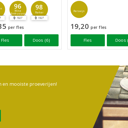
96
98
jn
Wine
Perswijn
Parker
Enthusiast
7
1927
1927
35
19,20
per fles
per fles
Fles
Doos (6)
Fles
Doos 
n en mooiste proeverijen!