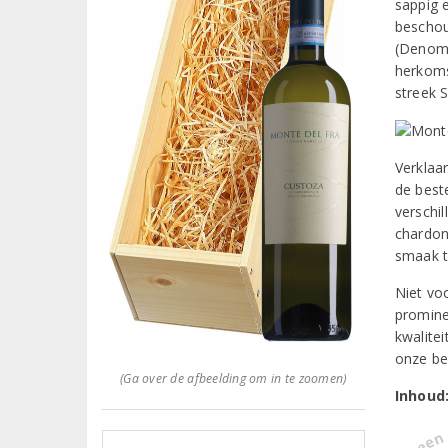
sappig e
beschou
(Denomi
herkoms
streek 
Verklaa
de beste
verschi
chardon
smaak t
Niet voo
promine
kwalite
onze be
(Ga over de afbeelding om in te zoomen)
Inhoud