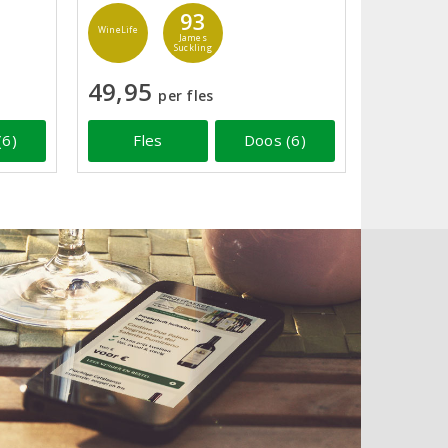
93
WineLife
James
Suckling
49,95
per fles
(6)
Fles
Doos (6)