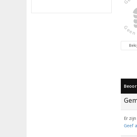
Beki
Beoor
Gem
Er zij
Geef a