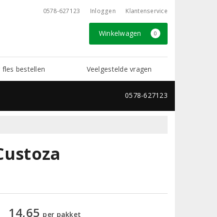
0578-627123
Inloggen
Klantenservice
Winkelwagen
0
 fles bestellen
Veelgestelde vragen
0578-627123
Custoza
14,65
per pakket