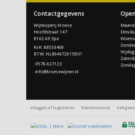
Contactgegevens
Open
Wijnkoperij Kroese
Maand
Hoofdstraat 147
Dinsda
8162 AE Epe
Woens
Donder
KvK: 88533468
Vrijdag
BTW: NL864672615B01
Zaterd
0578-627123
Zondag
info@kroesewijnen.nl
Inloggen of registreren
Klantenservice
Veilig wi