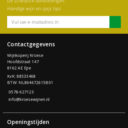
De scherpste aanbiedingen
Handige wijn en spijs tips
Contactgegevens
Wijnkoperij Kroese
Hoofdstraat 147
8162 AE Epe
KvK: 88533468
BTW: NL864672615B01
0578-627123
info@kroesewijnen.nl
Openingstijden