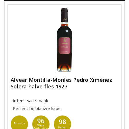
Alvear Montilla-Moriles Pedro Ximénez
Solera halve fles 1927
Intens van smaak
Perfect bij blauwe kaas
96
98
Perswijn
Wine
Parker
Enthusiast