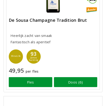
De Sousa Champagne Tradition Brut
Heerlijk zacht van smaak
Fantastisch als aperitief
93
WineLife
James
Suckling
49,95
per fles
Fles
Doos (6)