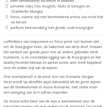
klein familiebedrijf excelleert in kwaliteit
percelen nabij Clos Vougeot, Nuits St Georges en
Chambolle-Musigny
frisse, zuivere stijl met kernmerkend aroma van rood fruit
en kersen
perfecte kennismaking met goede, rode bourgogne
Liefhebbers van loepzuivere en frisse pinot noir kunnen niet
om de Bourgogne heen, de bakermat van deze druif. Hoewel
het aanbod van goede pinot noir uit andere gebieden sterk
toeneemt, is de noordelijke ligging van de Bourgogne en het
daarbij horende klimaat en aantal zonne-uren sterk bepalend
voor de unieke stijl van de wijnen.
Zeer exemplarisch is de pinot noir van Domaine Sirugue.
Deze wordt op dezelfde wijze behandeld als de grote wijnen
van dit familiedomein in Vosne-Romanée, met onder meer
een vatrijping van zo'n vijftien maanden.
De mooie lichte kleur van de wijn is kenmerkend voor de
natuurlijke manier van wijn maken op dit wijngoed. De smaak