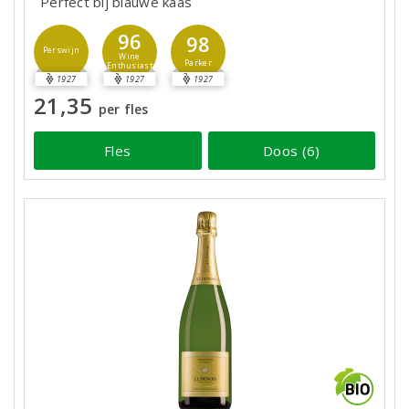
Perfect bij blauwe kaas
96
98
Perswijn
Wine
Parker
Enthusiast
1927
1927
1927
21,35
per fles
Fles
Doos (6)