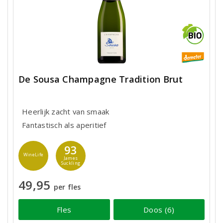
De Sousa Champagne Tradition Brut
Heerlijk zacht van smaak
Fantastisch als aperitief
93
WineLife
James
Suckling
49,95
per fles
Fles
Doos (6)