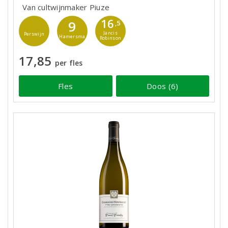
Van cultwijnmaker Piuze
16
9
,5
Jancis
Perswijn
Hamersma
Robinson
17,85
per fles
Fles
Doos (6)