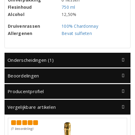
Flesinhoud
750 ml
Alcohol
12,50%
Druivenrassen
100% Chardonnay
Allergenen
Bevat sulfieten
Onderscheidingen (1)
Beoordelingen
Producentprofiel
Vergelijkbare artikelen
(1 beoordeling)