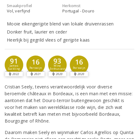
Smaakprofiel
Herkomst
Vol, verfijnd
Portugal - Douro
Mooie eikengerijpte blend van lokale druivenrassen
Donker fruit, laurier en ceder
Heerlijk bij gegrild vlees of gerijpte kaas
91
93
16
16
James
Wine
Perswijn
Perswijn
Suckling
Enthusiast
2022
2021
2020
2020
Cristian Seely, tevens verantwoordelijk voor diverse
beroemde châteaux in Bordeaux, is een man met een missie:
aantonen dat het Douro-terroir buitengewoon geschikt is
voor het maken van wereldklasse rode wijn, die zich wat
kwaliteit betreft kan meten met bijvoorbeeld Bordeaux,
Bourgogne of Rhône.
Daarom maken Seely en wijnmaker Carlos Agrellos op Quinta