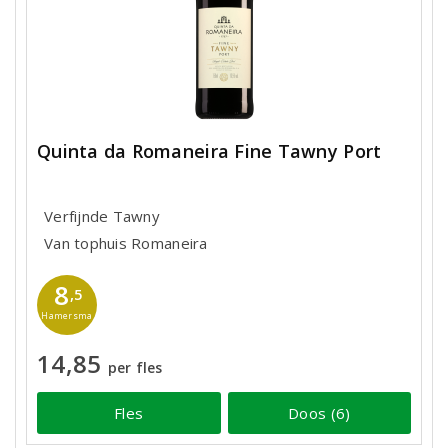
Quinta da Romaneira Fine Tawny Port
Verfijnde Tawny
Van tophuis Romaneira
8
,5
Hamersma
14,85
per fles
Fles
Doos (6)