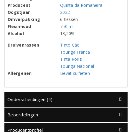
Producent
Quinta da Romaneira
Oogstjaar
2022
Omverpakking
6 flessen
Flesinhoud
750 ml
Alcohol
13,50%
Druivenrassen
Tinto Cão
Touriga Franca
Tinta Roriz
Touriga Nacional
Allergenen
Bevat sulfieten
Onderscheidingen (4)
Beoordelingen
Producentprofiel