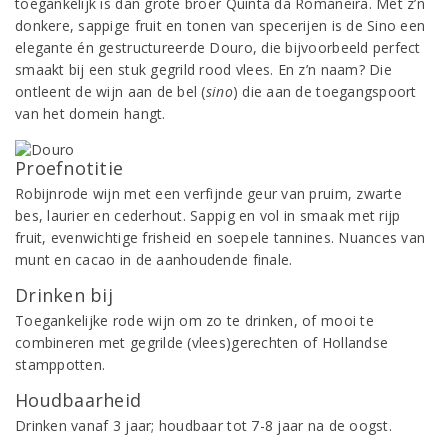
toegankelijk is dan grote broer Quinta da Romaneira. Met z’n
donkere, sappige fruit en tonen van specerijen is de Sino een
elegante én gestructureerde Douro, die bijvoorbeeld perfect
smaakt bij een stuk gegrild rood vlees. En z’n naam? Die
ontleent de wijn aan de bel (
sino
) die aan de toegangspoort
van het domein hangt.
Proefnotitie
Robijnrode wijn met een verfijnde geur van pruim, zwarte
bes, laurier en cederhout. Sappig en vol in smaak met rijp
fruit, evenwichtige frisheid en soepele tannines. Nuances van
munt en cacao in de aanhoudende finale.
Drinken bij
Toegankelijke rode wijn om zo te drinken, of mooi te
combineren met gegrilde (vlees)gerechten of Hollandse
stamppotten.
Houdbaarheid
Drinken vanaf 3 jaar; houdbaar tot 7-8 jaar na de oogst.