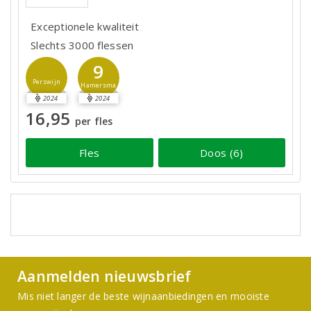
Exceptionele kwaliteit
Slechts 3000 flessen
9
Perswijn
Hamersma
2024
2024
16,95
per fles
Fles
Doos (6)
Aanmelden nieuwsbrief
Mis niet langer de beste wijnaanbiedingen en mooiste