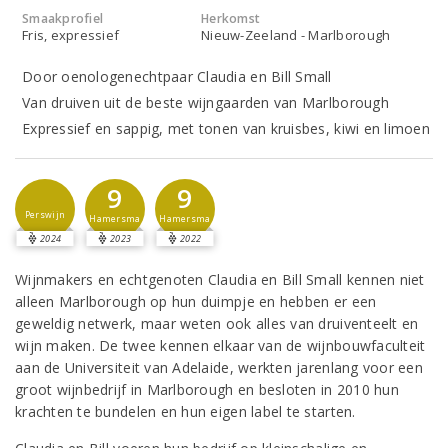
Smaakprofiel
Herkomst
Fris, expressief
Nieuw-Zeeland - Marlborough
Door oenologenechtpaar Claudia en Bill Small
Van druiven uit de beste wijngaarden van Marlborough
Expressief en sappig, met tonen van kruisbes, kiwi en limoen
9
9
Perswijn
Hamersma
Hamersma
2024
2023
2022
Wijnmakers en echtgenoten Claudia en Bill Small kennen niet
alleen Marlborough op hun duimpje en hebben er een
geweldig netwerk, maar weten ook alles van druiventeelt en
wijn maken. De twee kennen elkaar van de wijnbouwfaculteit
aan de Universiteit van Adelaide, werkten jarenlang voor een
groot wijnbedrijf in Marlborough en besloten in 2010 hun
krachten te bundelen en hun eigen label te starten.