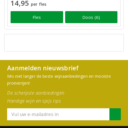
14,95
per fles
Fles
Doos (6)
Aanmelden nieuwsbrief
Mis niet langer de beste wijnaanbiedingen en mooiste
proeverijen!
De scherpste aanbiedingen
Handige wijn en spijs tips