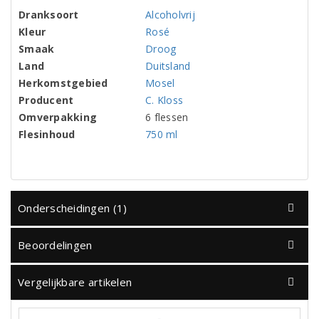
Dranksoort
Alcoholvrij
Kleur
Rosé
Smaak
Droog
Land
Duitsland
Herkomstgebied
Mosel
Producent
C. Kloss
Omverpakking
6 flessen
Flesinhoud
750 ml
Onderscheidingen (1)
Beoordelingen
Vergelijkbare artikelen