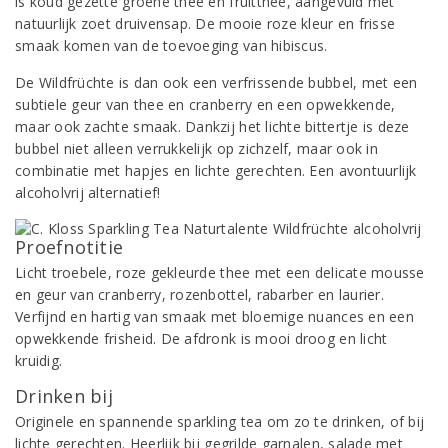
is koud gezette groene thee en fruitthee, aangevuld met
natuurlijk zoet druivensap. De mooie roze kleur en frisse
smaak komen van de toevoeging van hibiscus.
De Wildfrüchte is dan ook een verfrissende bubbel, met een
subtiele geur van thee en cranberry en een opwekkende,
maar ook zachte smaak. Dankzij het lichte bittertje is deze
bubbel niet alleen verrukkelijk op zichzelf, maar ook in
combinatie met hapjes en lichte gerechten. Een avontuurlijk
alcoholvrij alternatief!
Proefnotitie
Licht troebele, roze gekleurde thee met een delicate mousse
en geur van cranberry, rozenbottel, rabarber en laurier.
Verfijnd en hartig van smaak met bloemige nuances en een
opwekkende frisheid. De afdronk is mooi droog en licht
kruidig.
Drinken bij
Originele en spannende sparkling tea om zo te drinken, of bij
lichte gerechten. Heerlijk bij gegrilde garnalen, salade met