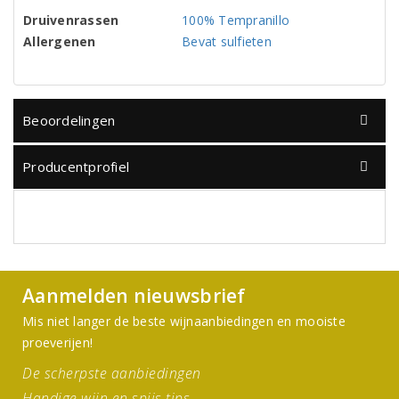
Druivenrassen
100% Tempranillo
Allergenen
Bevat sulfieten
Beoordelingen
Producentprofiel
Aanmelden nieuwsbrief
Mis niet langer de beste wijnaanbiedingen en mooiste
proeverijen!
De scherpste aanbiedingen
Handige wijn en spijs tips