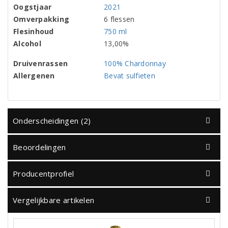
Oogstjaar
2021
Omverpakking
6 flessen
Flesinhoud
750 ml
Alcohol
13,00%
Druivenrassen
100% Chardonnay
Allergenen
Bevat sulfieten
Onderscheidingen (2)
Beoordelingen
Producentprofiel
Vergelijkbare artikelen