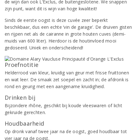
de wijn dan ook L’Exclus, de buitengeslotene. We snappen
zijn punt, want dit is wijn van hoge kwaliteit!
Sinds de eerste oogst is deze cuvée zeer beperkt
beschikbaar, dus een echte ‘vin de garage’. De druiven gisten
en rijpen net als de cairanne in grote houten cuves (demi-
muids van 600 liter). Hierdoor is de houtinvloed mooi
gedoseerd. Uniek en onderscheidend!
Proefnotitie
Helderrood van kleur, kruidig van geur met frisse fruittonen
en wat leer. De smaak zet soepel en zacht in; de afdronk is
rond en geurig met een aangename kruidigheid.
Drinken bij
Bijzondere rhône, geschikt bij koude vleeswaren of licht
gekruide gerechten.
Houdbaarheid
Op dronk vanaf twee jaar na de oogst, goed houdbaar tot
vier jaar na de oogst.