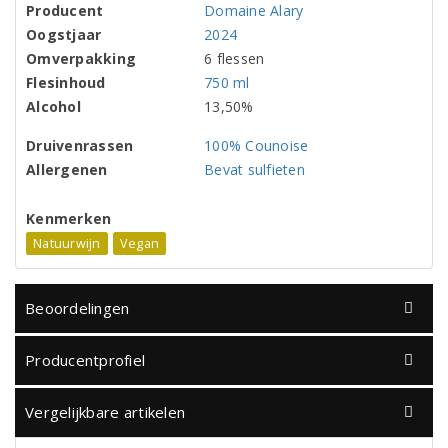
Producent
Domaine Alary
Oogstjaar
2024
Omverpakking
6 flessen
Flesinhoud
750 ml
Alcohol
13,50%
Druivenrassen
100% Counoise
Allergenen
Bevat sulfieten
Kenmerken
Natuurwijn
Vegan
Beoordelingen
Producentprofiel
Vergelijkbare artikelen