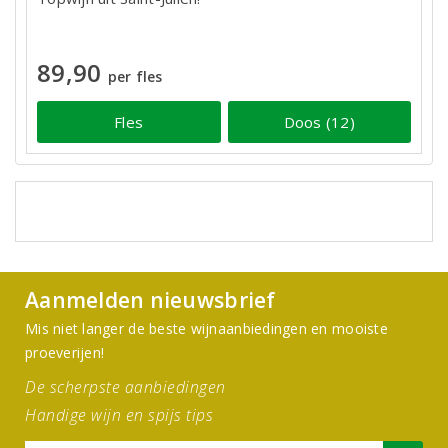
89,90
per fles
Fles
Doos (12)
Aanmelden nieuwsbrief
Mis niet langer de beste wijnaanbiedingen en mooiste
proeverijen!
De scherpste aanbiedingen
Handige wijn en spijs tips