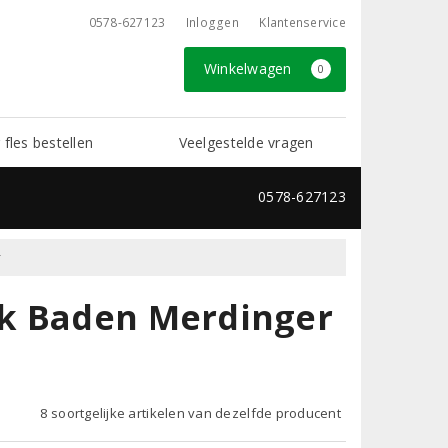
0578-627123
Inloggen
Klantenservice
Winkelwagen
0
 fles bestellen
Veelgestelde vragen
0578-627123
r
rk Baden Merdinger
8 soortgelijke artikelen van dezelfde producent