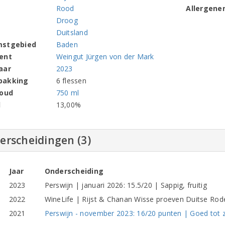
Rood
Allergene
Droog
Duitsland
mstgebied
Baden
ent
Weingut Jürgen von der Mark
aar
2023
pakking
6 flessen
houd
750 ml
l
13,00%
erscheidingen (3)
Jaar
Onderscheiding
2023
Perswijn | januari 2026: 15.5/20 | Sappig, fruitig
2022
WineLife | Rijst & Chanan Wisse proeven Duitse Rod
2021
Perswijn - november 2023: 16/20 punten | Goed tot z