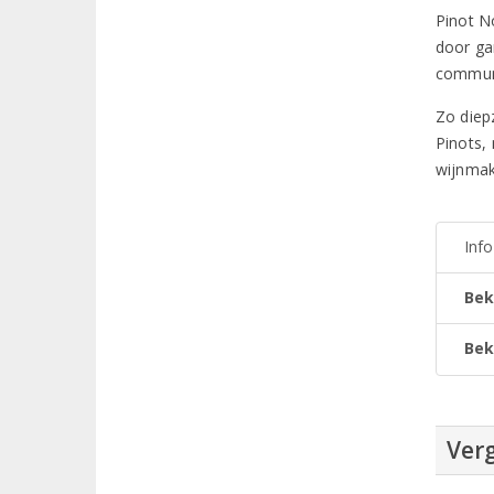
Pinot No
door ga
communic
Zo diepz
Pinots,
wijnmak
Inf
Bek
Bek
Verg