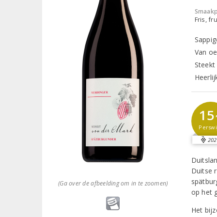
Smaakp
Fris, fru
Sappig
Van oe
Steekt
Heerli
15
Perswi
202
Duitsla
Duitse 
spätburg
(Ga over de afbeelding om in te zoomen)
op het 
Het bijz