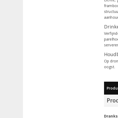
framboo
structuu
aanhoud
Drinke
Verfijnd
parelho
serveren
Houdb
Op dron
oogst.
Produ
Pro
Dranks