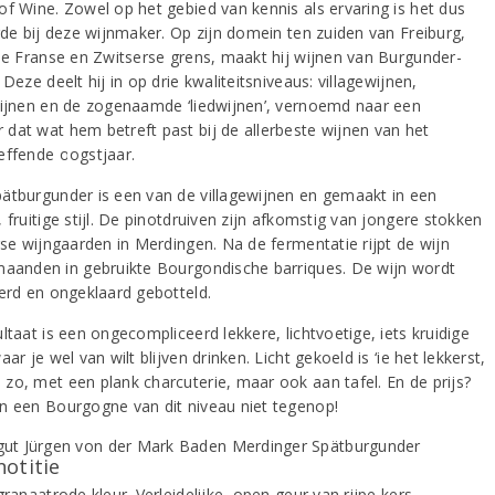
of Wine. Zowel op het gebied van kennis als ervaring is het dus
orde bij deze wijnmaker. Op zijn domein ten zuiden van Freiburg,
 de Franse en Zwitserse grens, maakt hij wijnen van Burgunder-
 Deze deelt hij in op drie kwaliteitsniveaus: villagewijnen,
wijnen en de zogenaamde ‘liedwijnen’, vernoemd naar een
dat wat hem betreft past bij de allerbeste wijnen van het
effende oogstjaar.
ätburgunder is een van de villagewijnen en gemaakt in een
 fruitige stijl. De pinotdruiven zijn afkomstig van jongere stokken
rse wijngaarden in Merdingen. Na de fermentatie rijpt de wijn
maanden in gebruikte Bourgondische barriques. De wijn wordt
terd en ongeklaard gebotteld.
ltaat is een ongecompliceerd lekkere, lichtvoetige, iets kruidige
aar je wel van wilt blijven drinken. Licht gekoeld is ‘ie het lekkerst,
zo, met een plank charcuterie, maar ook aan tafel. En de prijs?
n een Bourgogne van dit niveau niet tegenop!
notitie
granaatrode kleur. Verleidelijke, open geur van rijpe kers,