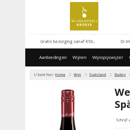
Gratis bezorging vanaf €50,-
Di t
Aanbiedingen
Wijnen
Wijnspijswijzer
U bent hier:
Home
Wijn
Duitsland
Baden
We
Sp
Schrijf