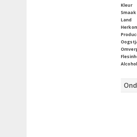
Kleur
Smaak
Land
Herko
Produc
Oogstj
Omver
Flesin
Alcoho
Ond