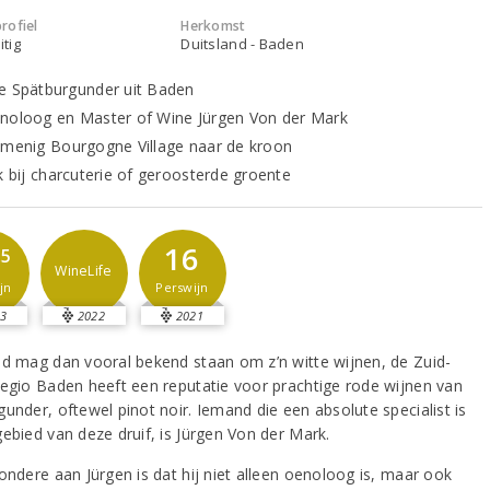
rofiel
Herkomst
itig
Duitsland - Baden
e Spätburgunder uit Baden
noloog en Master of Wine Jürgen Von der Mark
 menig Bourgogne Village naar de kroon
jk bij charcuterie of geroosterde groente
16
,5
WineLife
Perswijn
jn
3
2022
2021
nd mag dan vooral bekend staan om z’n witte wijnen, de Zuid-
regio Baden heeft een reputatie voor prachtige rode wijnen van
under, oftewel pinot noir. Iemand die een absolute specialist is
gebied van deze druif, is Jürgen Von der Mark.
ondere aan Jürgen is dat hij niet alleen oenoloog is, maar ook