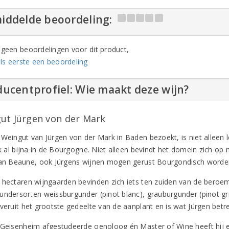
iddelde beoordeling:
n geen beoordelingen voor dit product,
ls eerste een beoordeling
ucentprofiel: Wie maakt deze wijn?
ut Jürgen von der Mark
 Weingut van Jürgen von der Mark in Baden bezoekt, is niet alleen l
jk al bijna in de Bourgogne. Niet alleen bevindt het domein zich op
van Beaune, ook Jürgens wijnen mogen gerust Bourgondisch word
 hectaren wijngaarden bevinden zich iets ten zuiden van de beroemd
undersorten weissburgunder (pinot blanc), grauburgunder (pinot gr
 veruit het grootste gedeelte van de aanplant en is wat Jürgen betr
 Geisenheim afgestudeerde oenoloog én Master of Wine heeft hij ee