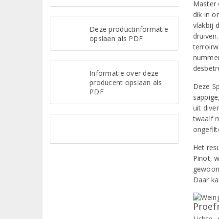
Master 
dik in 
vlakbij
Deze productinformatie
druiven.
opslaan als PDF
terroir
nummer 
desbetr
Informatie over deze
producent opslaan als
Deze Sp
PDF
sappige,
uit dive
twaalf 
ongefil
Het resu
Pinot, w
gewoon 
Daar ka
Proef
Lichte, 