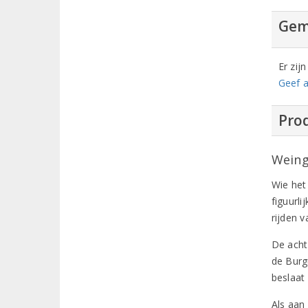
Gem
Er zij
Geef a
Prod
Weing
Wie het
figuurli
rijden 
De acht
de Burg
beslaat
Als aan