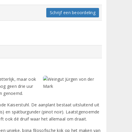
Schrijf een beoordeling
etterlijk, maar ook
 nog geen drie uur
en genoemd.
e Kaiserstuhl. De aanplant bestaat uitsluitend uit
is) en spätburgunder (pinot noir). Laatstgenoemde
eft ook dé druif waar het allemaal om draait.
n unieke, bijna filosofische kijk op het maken van