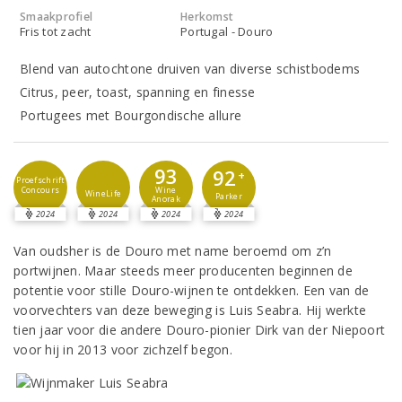
Smaakprofiel
Herkomst
Fris tot zacht
Portugal - Douro
Blend van autochtone druiven van diverse schistbodems
Citrus, peer, toast, spanning en finesse
Portugees met Bourgondische allure
93
92
+
Proefschrift
Concours
Wine
WineLife
Parker
Anorak
2024
2024
2024
2024
Van oudsher is de Douro met name beroemd om z’n
portwijnen. Maar steeds meer producenten beginnen de
potentie voor stille Douro-wijnen te ontdekken. Een van de
voorvechters van deze beweging is Luis Seabra. Hij werkte
tien jaar voor die andere Douro-pionier Dirk van der Niepoort
voor hij in 2013 voor zichzelf begon.