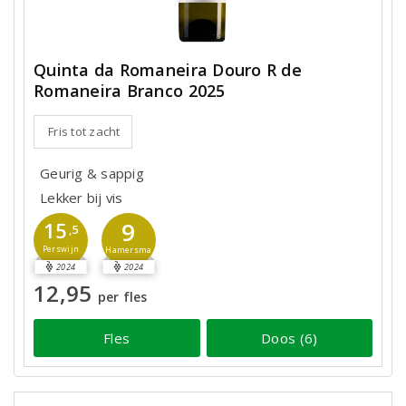
Quinta da Romaneira Douro R de
Romaneira Branco 2025
Fris tot zacht
Geurig & sappig
Lekker bij vis
9
15
,5
Perswijn
Hamersma
2024
2024
12,95
per fles
Fles
Doos (6)