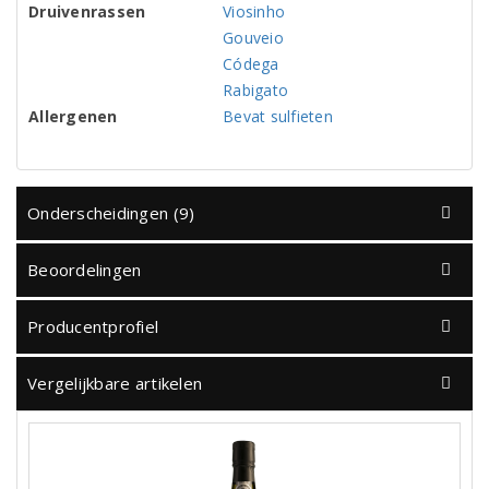
Druivenrassen
Viosinho
Gouveio
Códega
Rabigato
Allergenen
Bevat sulfieten
Onderscheidingen (9)
Beoordelingen
Producentprofiel
Vergelijkbare artikelen