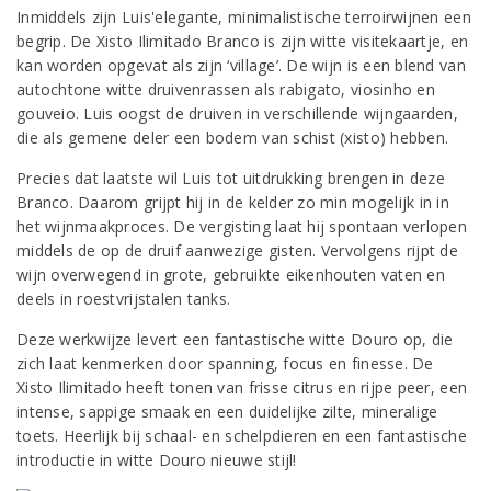
Inmiddels zijn Luis'elegante, minimalistische terroirwijnen een
begrip. De Xisto Ilimitado Branco is zijn witte visitekaartje, en
kan worden opgevat als zijn ‘village’. De wijn is een blend van
autochtone witte druivenrassen als rabigato, viosinho en
gouveio. Luis oogst de druiven in verschillende wijngaarden,
die als gemene deler een bodem van schist (xisto) hebben.
Precies dat laatste wil Luis tot uitdrukking brengen in deze
Branco. Daarom grijpt hij in de kelder zo min mogelijk in in
het wijnmaakproces. De vergisting laat hij spontaan verlopen
middels de op de druif aanwezige gisten. Vervolgens rijpt de
wijn overwegend in grote, gebruikte eikenhouten vaten en
deels in roestvrijstalen tanks.
Deze werkwijze levert een fantastische witte Douro op, die
zich laat kenmerken door spanning, focus en finesse. De
Xisto Ilimitado heeft tonen van frisse citrus en rijpe peer, een
intense, sappige smaak en een duidelijke zilte, mineralige
toets. Heerlijk bij schaal- en schelpdieren en een fantastische
introductie in witte Douro nieuwe stijl!