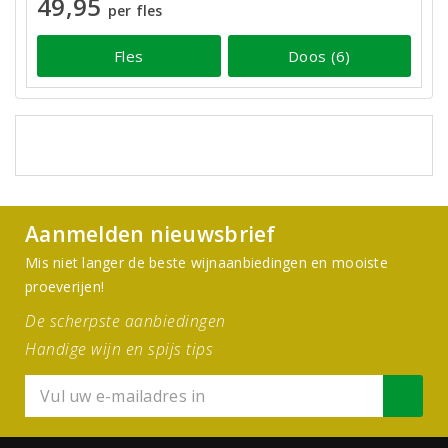
49,95
per fles
Fles
Doos (6)
Aanmelden nieuwsbrief
Mis niet langer de beste wijnaanbiedingen en mooiste
proeverijen!
De scherpste aanbiedingen
Handige wijn en spijs tips