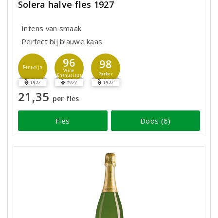
Solera halve fles 1927
Intens van smaak
Perfect bij blauwe kaas
96
98
Perswijn
Wine
Parker
Enthusiast
1927
1927
1927
21,35
per fles
Fles
Doos (6)