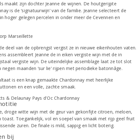
ls maakt zijn dochter Jeanne de wijnen. De houtgerijpte
ay is de ‘signatuurwijn’ van de familie. Jeanne selecteert de
 in hoger gelegen percelen in onder meer de Cevennen en
de deel van de opbrengst vergist ze in nieuwe eikenhouten vaten.
ens assembleert Jeanne de in eiken vergiste wijn met de in
jstaal vergiste wijn. De uiteindelijke assemblage laat ze tot slot
n negen maanden ‘sur lie’ rijpen met periodieke batonnâge.
ultaat is een knap gemaakte Chardonnay met heerlijke
uttonen en een volle, zachte smaak.
notitie
de, droge witte wijn met de geur van gekonfijte citroen, meloen,
 toast. Toegankelijk, vol en soepel van smaak met rijp geel fruit
issende zuren. De finale is mild, sappig en licht boterig.
n bij