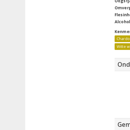
Oogstj
Omver
Flesin
Alcoho
Kenme
Chardo
Witte w
Ond
Gem