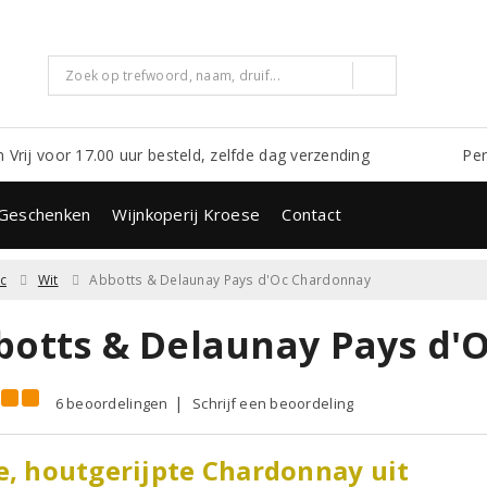
m Vrij voor 17.00 uur besteld, zelfde dag verzending
Per
Geschenken
Wijnkoperij Kroese
Contact
c
Wit
Abbotts & Delaunay Pays d'Oc Chardonnay
botts & Delaunay Pays d'
6 beoordelingen
Schrijf een beoordeling
e, houtgerijpte Chardonnay uit