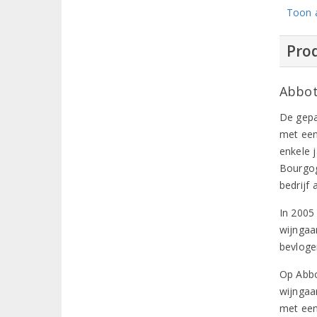
Toon a
Prod
Abbot
De gepa
met een
enkele 
Bourgog
bedrijf 
In 2005
wijngaa
bevloge
Op Abbo
wijngaa
met een