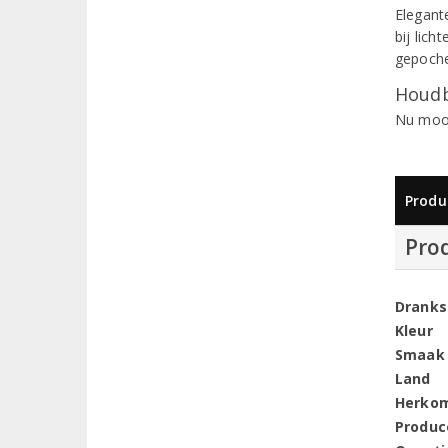
Elegant
bij lich
gepoche
Houdb
Nu mooi
Produ
Pro
Dranks
Kleur
Smaak
Land
Herko
Produc