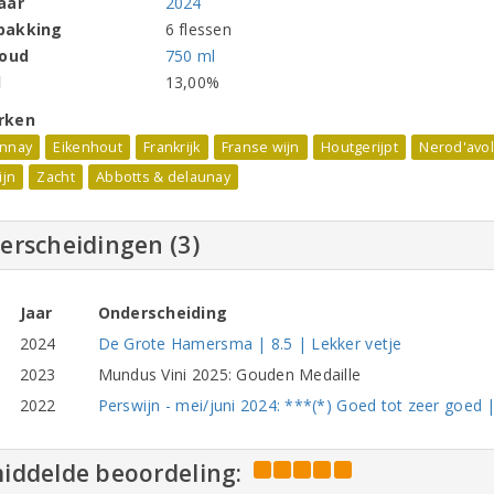
aar
2024
pakking
6 flessen
houd
750 ml
l
13,00%
rken
nnay
Eikenhout
Frankrijk
Franse wijn
Houtgerijpt
Nerod'avo
ijn
Zacht
Abbotts & delaunay
erscheidingen (3)
Jaar
Onderscheiding
2024
De Grote Hamersma | 8.5 | Lekker vetje
2023
Mundus Vini 2025: Gouden Medaille
2022
Perswijn - mei/juni 2024: ***(*) Goed tot zeer goed |
iddelde beoordeling: