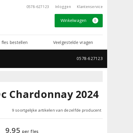
0578-627123
Inloggen
Klantenservice
Winkelwagen
0
 fles bestellen
Veelgestelde vragen
0578-627123
Oc Chardonnay 2024
9 soortgelijke artikelen van dezelfde producent
9,95
per fles