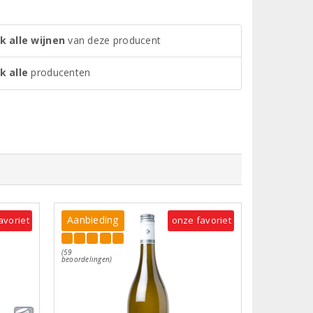
k alle wijnen
van deze producent
k alle
producenten
Aanbieding
avoriet
onze favoriet
(59
beoordelingen)