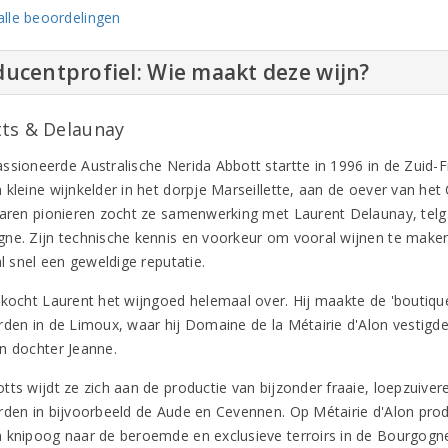
lle beoordelingen
ucentprofiel: Wie maakt deze wijn?
ts & Delaunay
ssioneerde Australische Nerida Abbott startte in 1996 in de Zuid
 kleine wijnkelder in het dorpje Marseillette, aan de oever van het
jaren pionieren zocht ze samenwerking met Laurent Delaunay, telg 
ne. Zijn technische kennis en voorkeur om vooral wijnen te maken 
al snel een geweldige reputatie.
 kocht Laurent het wijngoed helemaal over. Hij maakte de 'boutiq
rden in de Limoux, waar hij Domaine de la Métairie d'Alon vestigde.
n dochter Jeanne.
tts wijdt ze zich aan de productie van bijzonder fraaie, loepzuiv
rden in bijvoorbeeld de Aude en Cevennen. Op Métairie d'Alon pro
 knipoog naar de beroemde en exclusieve terroirs in de Bourgogn