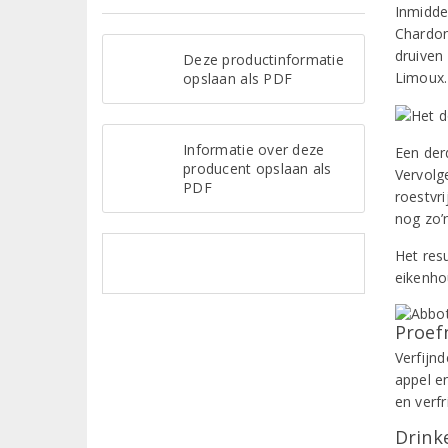
Inmidde
Chardonn
druiven
Deze productinformatie
Limoux.
opslaan als PDF
Informatie over deze
Een der
producent opslaan als
Vervolg
PDF
roestvri
nog zo’
Het res
eikenho
Proef
Verfijn
appel en
en verfr
Drinke