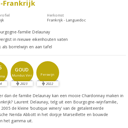
-Frankrijk
rofiel
Herkomst
ijk
Frankrijk - Languedoc
urgogne-familie Delaunay
vergist in nieuwe eikenhouten vaten
k als borrelwijn en aan tafel
5
GOUD
Perswijn
Mundus Vini
sma
4
2023
2022
er dan de familie Delaunay kan een mooie Chardonnay maken in
ankrijk? Laurent Delaunay, telg uit een Bourgogne-wijnfamilie,
n 2005 de kleine ‘boutique winery’ van de getalenteerde
ische Nerida Abbott in het dorpje Marseillette en bouwde
en het gamma uit.