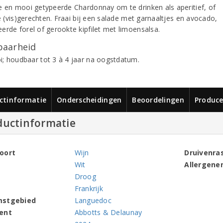
e en mooi getypeerde Chardonnay om te drinken als aperitief, of
te (vis)gerechten. Fraai bij een salade met garnaaltjes en avocado,
erde forel of gerookte kipfilet met limoensalsa.
aarheid
; houdbaar tot 3 à 4 jaar na oogstdatum.
ctinformatie
Onderscheidingen
Beoordelingen
Produce
ductinformatie
oort
Wijn
Druivenra
Wit
Allergene
Droog
Frankrijk
mstgebied
Languedoc
ent
Abbotts & Delaunay