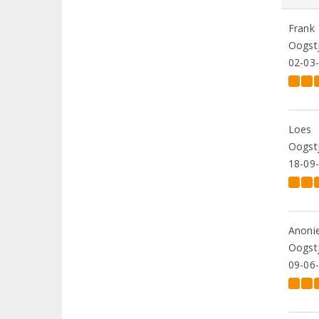
Frank
Oogstj
02-03
Loes
Oogstj
18-09
Anoni
Oogstj
09-06