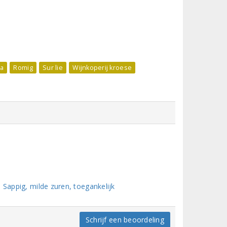
la
Romig
Sur lie
Wijnkoperij kroese
 Sappig, milde zuren, toegankelijk
Schrijf een beoordeling