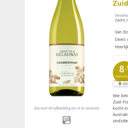
Zuid
Smaakp
Zacht, r
Van Bo
Deels 
Heerlij
8
,
Hamer
202
Wie bet
Zuid-Fr
kocht i
(Ga over de afbeelding om in te zoomen)
Austral
sindsdi