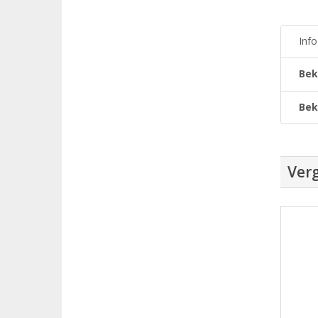
Inf
Bek
Bek
Verg