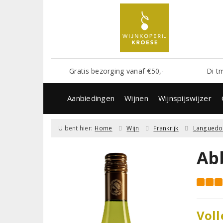
Gratis bezorging vanaf €50,-
Di t
Aanbiedingen
Wijnen
Wijnspijswijzer
U bent hier:
Home
Wijn
Frankrijk
Languedo
Ab
Voll