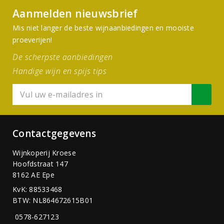
Aanmelden nieuwsbrief
Mis niet langer de beste wijnaanbiedingen en mooiste
proeverijen!
De scherpste aanbiedingen
Handige wijn en spijs tips
Contactgegevens
Wijnkoperij Kroese
Hoofdstraat 147
8162 AE Epe
KvK: 88533468
BTW: NL864672615B01
0578-627123