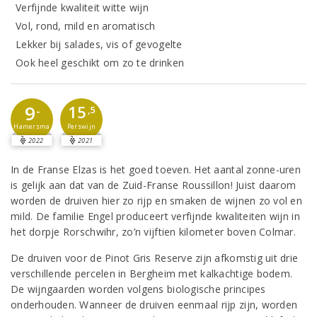
Verfijnde kwaliteit witte wijn
Vol, rond, mild en aromatisch
Lekker bij salades, vis of gevogelte
Ook heel geschikt om zo te drinken
9
15
-
,5
Perswijn
Hamersma
2022
2021
In de Franse Elzas is het goed toeven. Het aantal zonne-uren
is gelijk aan dat van de Zuid-Franse Roussillon! Juist daarom
worden de druiven hier zo rijp en smaken de wijnen zo vol en
mild. De familie Engel produceert verfijnde kwaliteiten wijn in
het dorpje Rorschwihr, zo’n vijftien kilometer boven Colmar.
De druiven voor de Pinot Gris Reserve zijn afkomstig uit drie
verschillende percelen in Bergheim met kalkachtige bodem.
De wijngaarden worden volgens biologische principes
onderhouden. Wanneer de druiven eenmaal rijp zijn, worden