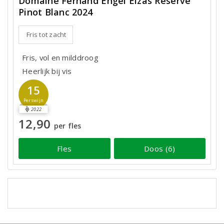
Domaine Fernand Engel Elzas Réserve
Pinot Blanc 2024
Fris tot zacht
Fris, vol en milddroog
Heerlijk bij vis
15
Perswijn
2022
12,90
per fles
Fles
Doos (6)