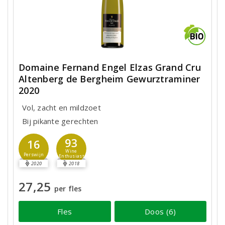
Domaine Fernand Engel Elzas Grand Cru
Altenberg de Bergheim Gewurztraminer
2020
Vol, zacht en mildzoet
Bij pikante gerechten
93
16
Wine
Perswijn
Enthusiast
2020
2018
27,25
per fles
Fles
Doos (6)