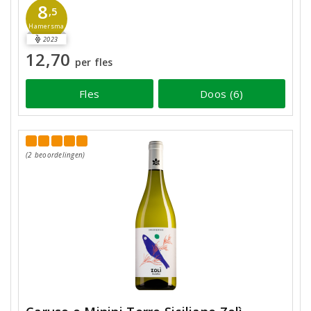
8
,5
Hamersma
2023
12,70
per fles
Fles
Doos (6)
(2 beoordelingen)