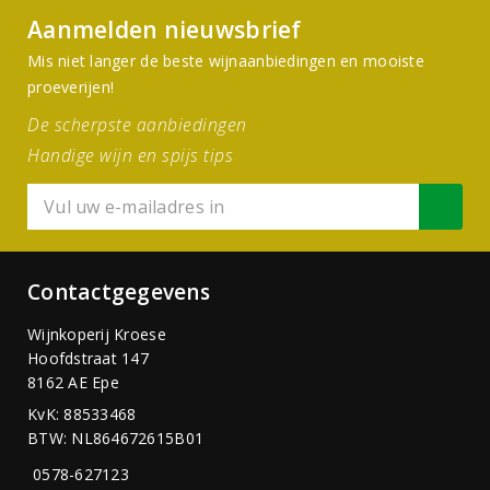
Aanmelden nieuwsbrief
Mis niet langer de beste wijnaanbiedingen en mooiste
proeverijen!
De scherpste aanbiedingen
Handige wijn en spijs tips
Contactgegevens
Wijnkoperij Kroese
Hoofdstraat 147
8162 AE Epe
KvK: 88533468
BTW: NL864672615B01
0578-627123