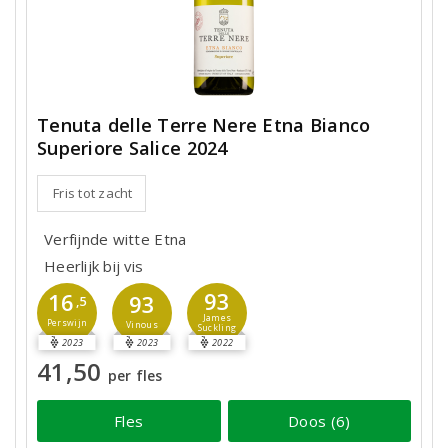
Tenuta delle Terre Nere Etna Bianco
Superiore Salice 2024
Fris tot zacht
Verfijnde witte Etna
Heerlijk bij vis
93
16
93
,5
James
Perswijn
Vinous
Suckling
2023
2023
2022
41,50
per fles
Fles
Doos (6)