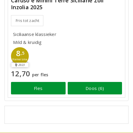
Caruso e Minini Terre Siciliane Zolì
Inzolia 2025
Fris tot zacht
Siciliaanse klassieker
Mild & kruidig
8
,5
Hamersma
2023
12,70
per fles
Fles
Doos (6)