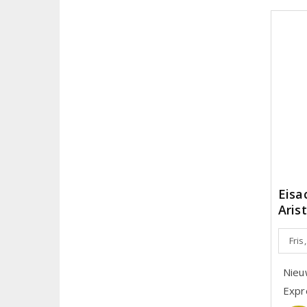
Eisa
Aris
Fris
Nieu
Expre