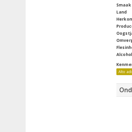
Smaak
Land
Herko
Produc
Oogstj
Omver
Flesin
Alcoho
Kenme
Alto ad
Ond