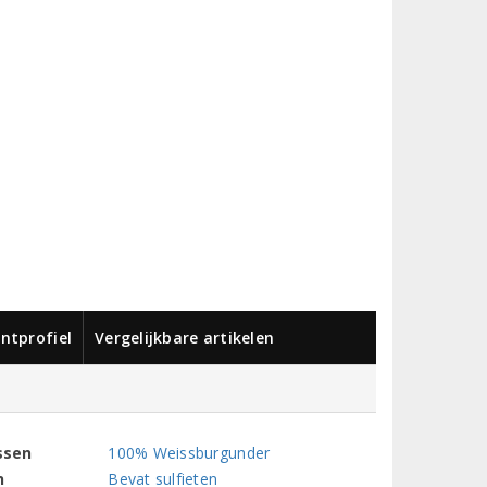
ntprofiel
Vergelijkbare artikelen
ssen
100% Weissburgunder
n
Bevat sulfieten