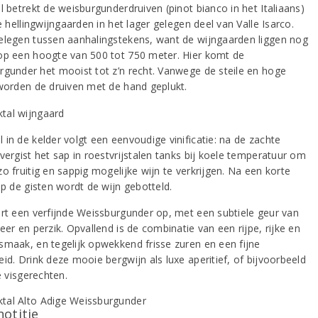
l betrekt de weisburgunderdruiven (pinot bianco in het Italiaans)
le hellingwijngaarden in het lager gelegen deel van Valle Isarco.
elegen tussen aanhalingstekens, want de wijngaarden liggen nog
op een hoogte van 500 tot 750 meter. Hier komt de
rgunder het mooist tot z’n recht. Vanwege de steile en hoge
 worden de druiven met de hand geplukt.
 in de kelder volgt een eenvoudige vinificatie: na de zachte
vergist het sap in roestvrijstalen tanks bij koele temperatuur om
o fruitig en sappig mogelijke wijn te verkrijgen. Na een korte
op de gisten wordt de wijn gebotteld.
ert een verfijnde Weissburgunder op, met een subtiele geur van
eer en perzik. Opvallend is de combinatie van een rijpe, rijke en
smaak, en tegelijk opwekkend frisse zuren en een fijne
id. Drink deze mooie bergwijn als luxe aperitief, of bijvoorbeeld
te visgerechten.
notitie