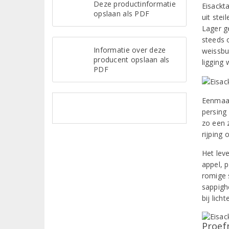
Deze productinformatie
Eisackta
opslaan als PDF
uit stei
Lager g
steeds 
Informatie over deze
weissbu
producent opslaan als
ligging
PDF
Eenmaal
persing 
zo een z
rijping 
Het lev
appel, p
romige 
sappighe
bij lich
Proef