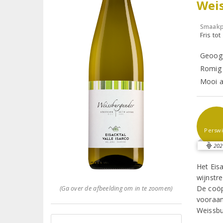
Wei
Smaakp
Fris tot
Geoogst
Romig 
Mooi al
Perswi
202
Het Eisa
wijnstr
De coöp
(Ga over de afbeelding om in te zoomen)
vooraan
Weissbu