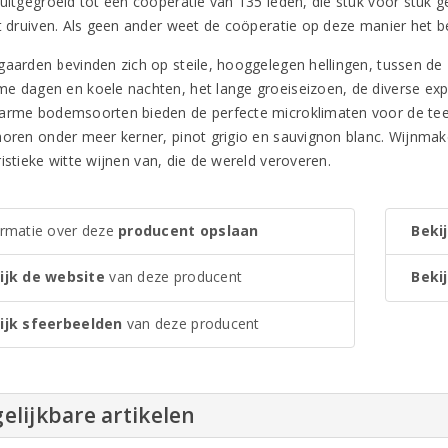
 uitgegroeid tot een coöperatie van 135 leden, die stuk voor stuk 
it druiven. Als geen ander weet de coöperatie op deze manier het be
gaarden bevinden zich op steile, hooggelegen hellingen, tussen de
e dagen en koele nachten, het lange groeiseizoen, de diverse expo
arme bodemsoorten bieden de perfecte microklimaten voor de teelt 
horen onder meer kerner, pinot grigio en sauvignon blanc. Wijnmak
istieke witte wijnen van, die de wereld veroveren.
ormatie over deze
producent opslaan
Bekij
ijk de website
van deze producent
Bekij
ijk sfeerbeelden
van deze producent
elijkbare artikelen