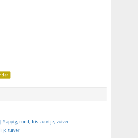
nder
appig, rond, fris zuurtje, zuiver
ijk zuiver