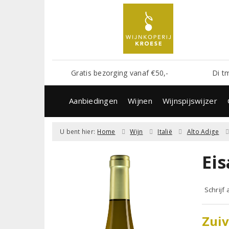
Gratis bezorging vanaf €50,-
Di t
Aanbiedingen
Wijnen
Wijnspijswijzer
U bent hier:
Home
Wijn
Italië
Alto Adige
Ei
Schrijf
Zuiv