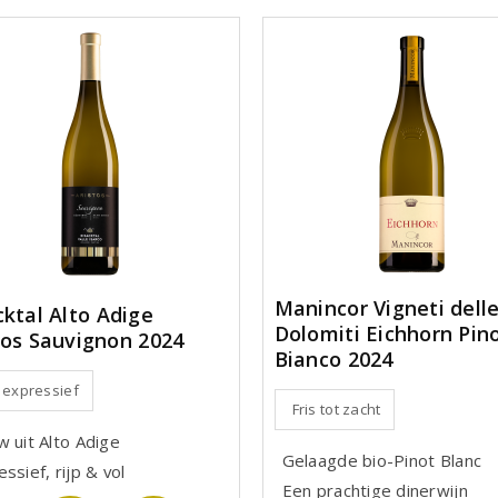
Manincor Vigneti dell
cktal Alto Adige
Dolomiti Eichhorn Pin
tos Sauvignon 2024
Bianco 2024
, expressief
Fris tot zacht
w uit Alto Adige
Gelaagde bio-Pinot Blanc
ssief, rijp & vol
Een prachtige dinerwijn