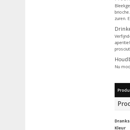
Bleekge
brioche
zuren. 
Drinke
Verfijnd
aperitie
prosciu
Houdb
Nu mooi
Produ
Pro
Dranks
Kleur