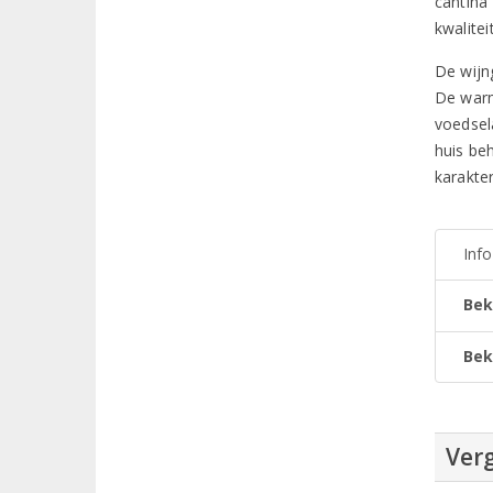
cantina
kwalite
De wijn
De warm
voedsel
huis be
karakter
Inf
Bek
Bek
Verg