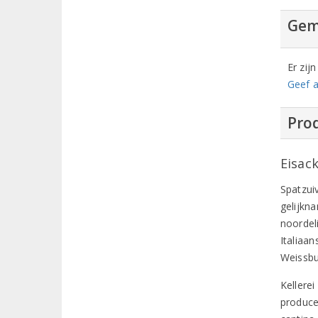
Gem
Er zij
Geef a
Prod
Eisack
Spatzuiv
gelijkna
noordeli
Italiaan
Weissb
Kellere
produce