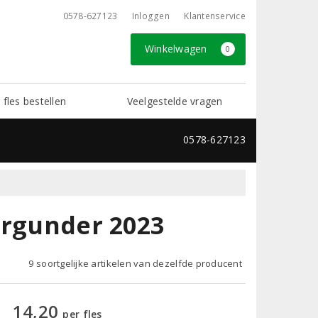
0578-627123
Inloggen
Klantenservice
Winkelwagen
0
 fles bestellen
Veelgestelde vragen
0578-627123
urgunder 2023
9 soortgelijke artikelen van dezelfde producent
14,20
per fles