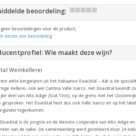
iddelde beoordeling:
n geen beoordelingen voor dit product,
ls eerste een beoordeling
ucentprofiel: Wie maakt deze wijn?
tal Weinkellerei
ere witte bergwijnen uit het Italiaanse Eisacktal – dát is de speciali
mige Kellerei, ook wel Cantina Valle Isarco. Het Eisacktal bevindt z
jke deel van Alto Adige (Süd-Tirol), op de grens met het Oostenrijk
s gesproken. Het Eisacktal heet dus ook Valle Isarco en op het label
urgunder tegenkomen.
i Eisacktal is de jongste en de kleinste coöperatie van Alto Adige 
nten van de vallei. De samenwerking werd geïnitieerd door 24 indivi