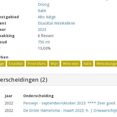
Droog
Italië
mstgebied
Alto Adige
ent
Eisacktal Weinkellerei
aar
2023
pakking
6 flessen
houd
750 ml
l
13,00%
rken
ige
Eisacktal
Pinot blanc
Wijn
Witte wijn
Italie
Weissburgu
erscheidingen (2)
Jaar
Onderscheiding
2022
Perswijn - september/oktober 2023: **** Zeer goed | S
2022
De Grote Hamersma - maart 2023: 9- | Onwaarschijnl