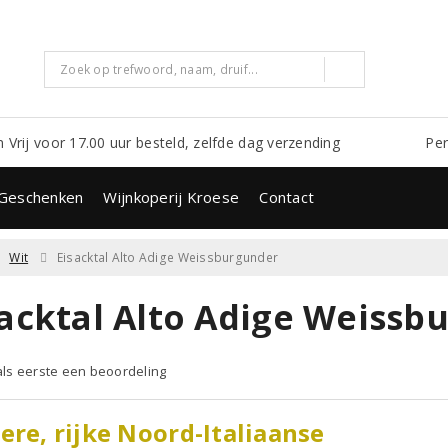
m Vrij voor 17.00 uur besteld, zelfde dag verzending
Per
Geschenken
Wijnkoperij Kroese
Contact
Wit
Eisacktal Alto Adige Weissburgunder
sacktal Alto Adige Weissb
 als eerste een beoordeling
ere, rijke Noord-Italiaanse