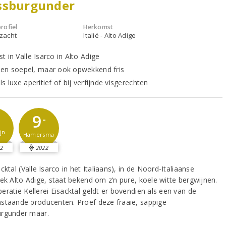
ssburgunder
rofiel
Herkomst
 zacht
Italië - Alto Adige
 in Valle Isarco in Alto Adige
en soepel, maar ook opwekkend fris
s luxe aperitief of bij verfijnde visgerechten
9
-
jn
Hamersma
2
2022
cktal (Valle Isarco in het Italiaans), in de Noord-Italiaanse
eek Alto Adige, staat bekend om z’n pure, koele witte bergwijnen.
eratie Kellerei Eisacktal geldt er bovendien als een van de
staande producenten. Proef deze fraaie, sappige
rgunder maar.