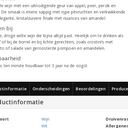
le wijn met een uitnodigende geur van appel, peer, perzik en
. De smaak is intens sappig met rijpe pitvruchten en verkwikkende
Elegante, kristalzuivere finale met nuances van amandel.
n bij
e, droge witte wijn die bijna altijd past. Heerlijk om te drinken als
f of bij de borrel en bij lichte gerechten, zoals crostini’s met
tto of salade van geroosterde pompoen en amandelen.
aarheid
; ten minste houdbaar tot 3 jaar na de oogst.
ctinformatie
Onderscheidingen
Beoordelingen
Produce
ductinformatie
oort
Wijn
Druivenra
Wit
Allergene