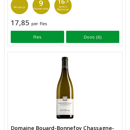
16
9
,5
Jancis
Perswijn
Hamersma
Robinson
17,85
per fles
Fles
Doos (6)
Domaine Bouard-Bonnefoy Chassagne-