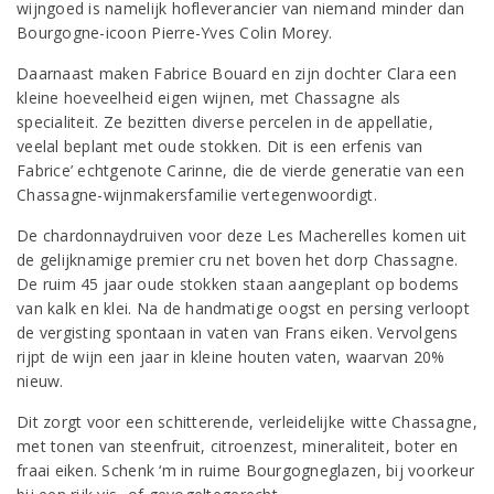
wijngoed is namelijk hofleverancier van niemand minder dan
Bourgogne-icoon Pierre-Yves Colin Morey.
Daarnaast maken Fabrice Bouard en zijn dochter Clara een
kleine hoeveelheid eigen wijnen, met Chassagne als
specialiteit. Ze bezitten diverse percelen in de appellatie,
veelal beplant met oude stokken. Dit is een erfenis van
Fabrice’ echtgenote Carinne, die de vierde generatie van een
Chassagne-wijnmakersfamilie vertegenwoordigt.
De chardonnaydruiven voor deze Les Macherelles komen uit
de gelijknamige premier cru net boven het dorp Chassagne.
De ruim 45 jaar oude stokken staan aangeplant op bodems
van kalk en klei. Na de handmatige oogst en persing verloopt
de vergisting spontaan in vaten van Frans eiken. Vervolgens
rijpt de wijn een jaar in kleine houten vaten, waarvan 20%
nieuw.
Dit zorgt voor een schitterende, verleidelijke witte Chassagne,
met tonen van steenfruit, citroenzest, mineraliteit, boter en
fraai eiken. Schenk ‘m in ruime Bourgogneglazen, bij voorkeur