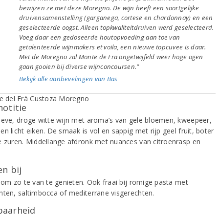
bewijzen ze met deze Moregno. De wijn heeft een soortgelijke
druivensamenstelling (garganega, cortese en chardonnay) en een
geselecteerde oogst. Alleen topkwaliteitdruiven werd geselecteerd.
Voeg daar een gedoseerde houtopvoeding aan toe van
getalenteerde wijnmakers et voila, een nieuwe topcuvee is daar.
Met de Moregno zal Monte de Fra ongetwijfeld weer hoge ogen
gaan gooien bij diverse wijnconcoursen."
Bekijk alle aanbevelingen van Bas
notitie
ieve, droge witte wijn met aroma’s van gele bloemen, kweepeer,
n licht eiken. De smaak is vol en sappig met rijp geel fruit, boter
e zuren. Middellange afdronk met nuances van citroenrasp en
n bij
k om zo te van te genieten. Ook fraai bij romige pasta met
hten, saltimbocca of mediterrane visgerechten.
aarheid