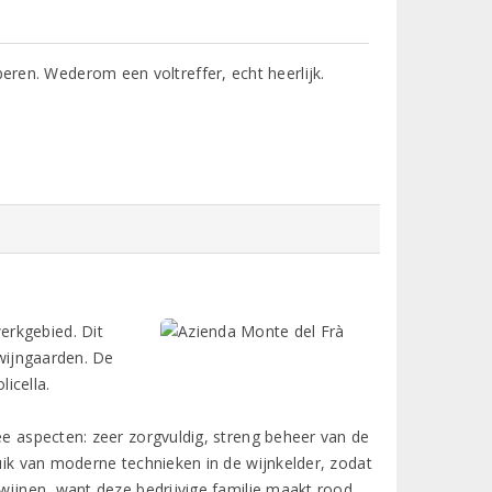
beren. Wederom een voltreffer, echt heerlijk.
erkgebied. Dit
 wijngaarden. De
icella.
ee aspecten: zeer zorgvuldig, streng beheer van de
ruik van moderne technieken in de wijnkelder, zodat
 wijnen, want deze bedrijvige familie maakt rood,