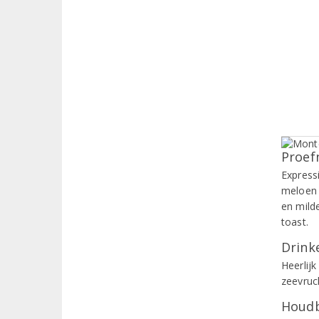
Proef
Express
meloen e
en mild
toast.
Drinke
Heerlij
zeevruc
Houdb