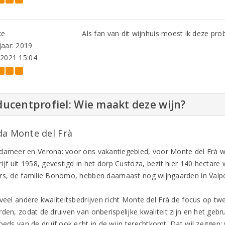
ke
Als fan van dit wijnhuis moest ik deze pro
aar: 2019
-2021 15:04
ucentprofiel: Wie maakt deze wijn?
da Monte del Frà
dameer en Verona: voor ons vakantiegebied, voor Monte del Frà w
ijf uit 1958, gevestigd in het dorp Custoza, bezit hier 140 hectare
rs, de familie Bonomo, hebben daarnaast nog wijngaarden in Valpol
 veel andere kwaliteitsbedrijven richt Monte del Frà de focus op tw
rden, zodat de druiven van onberispelijke kwaliteit zijn en het geb
goeds van de druif ook echt in de wijn terechtkomt. Dat wil zeggen: