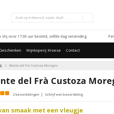
m Vrij voor 17.00 uur besteld, zelfde dag verzending
Per
Geschenken
Wijnkoperij Kroese
Contact
it
Monte del Frà Custoza Moregno
nte del Frà Custoza More
2 beoordelingen
Schrijf een beoordeling
van smaak met een vleugje