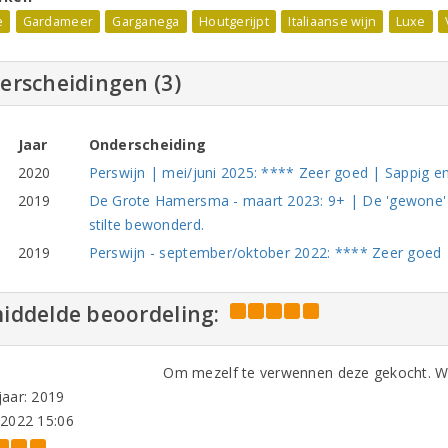
e
Gardameer
Garganega
Houtgerijpt
Italiaanse wijn
Luxe
erscheidingen (3)
Jaar
Onderscheiding
2020
Perswijn | mei/juni 2025: **** Zeer goed | Sappig en
2019
De Grote Hamersma - maart 2023: 9+ | De 'gewone' c
stilte bewonderd.
2019
Perswijn - september/oktober 2022: **** Zeer goed | 
iddelde beoordeling:
Om mezelf te verwennen deze gekocht. W
aar: 2019
-2022 15:06