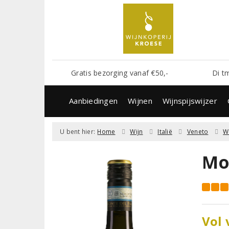
Gratis bezorging vanaf €50,-
Di t
Aanbiedingen
Wijnen
Wijnspijswijzer
U bent hier:
Home
Wijn
Italië
Veneto
W
Mo
Vol 