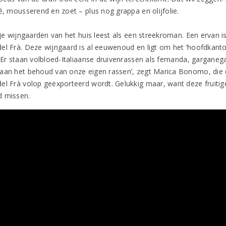
sé, mousserend en zoet – plus nog grappa en olijfolie.
stje wijngaarden van het huis leest als een streekroman. Een ervan 
el Frà. Deze wijngaard is al eeuwenoud en ligt om het ‘hoofdkantoo
 Er staan volbloed-Italiaanse druivenrassen als fernanda, garganega
aan het behoud van onze eigen rassen’, zegt Marica Bonomo, die 
el Frà volop geëxporteerd wordt. Gelukkig maar, want deze fruitige
 missen.