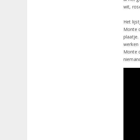
wit, ro
Het lij
Monte d
plaatje.
werken 
Monte d
niemand