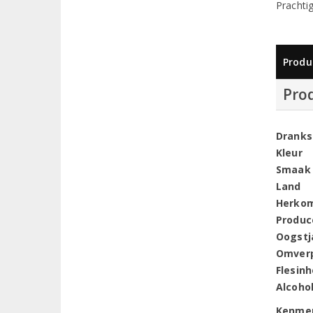
Prachti
Produ
Pro
Dranks
Kleur
Smaak
Land
Herko
Produc
Oogstj
Omver
Flesin
Alcoho
Kenme