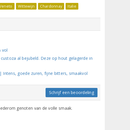
Veneto
Wittewijn
Chardonnay
Italie
 vol
ustoza al bejubeld. Deze op hout gelagerde in
Intens, goede zuren, fijne bitters, smaakvol
Schrijf een beoordeling
ederom genoten van de volle smaak.