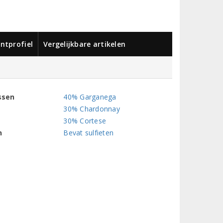
ntprofiel
Vergelijkbare artikelen
ssen
40% Garganega
30% Chardonnay
30% Cortese
n
Bevat sulfieten