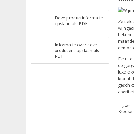
Deze productinformatie
Ze sele
opslaan als PDF
wijngaa
bekende
maanden
Informatie over deze
een bet
producent opslaan als
PDF
De uite
de garg
luxe ei
kracht.
geschikt
aperitief