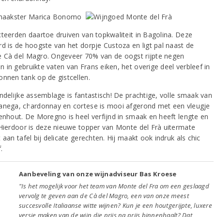
cteerden daartoe druiven van topkwaliteit in Bagolina. Deze
rd is de hoogste van het dorpje Custoza en ligt pal naast de
 Cà del Magro. Ongeveer 70% van de oogst rijpte negen
 in gebruikte vaten van Frans eiken, het overige deel verbleef in
onnen tank op de gistcellen.
indelijke assemblage is fantastisch! De prachtige, volle smaak van
anega, chardonnay en cortese is mooi afgerond met een vleugje
kenhout. De Moregno is heel verfijnd in smaak en heeft lengte en
 Hierdoor is deze nieuwe topper van Monte del Frà uitermate
 aan tafel bij delicate gerechten. Hij maakt ook indruk als chic
.
Aanbeveling van onze wijnadviseur Bas Kroese
"Is het mogelijk voor het team van Monte del Fra om een geslaagd
vervolg te geven aan de Cà del Magro, een van onze meest
succesvolle Italiaanse witte wijnen? Kun je een houtgerijpte, luxere
versie maken van de wijn die prijs na prijs binnenhaalt? Dat