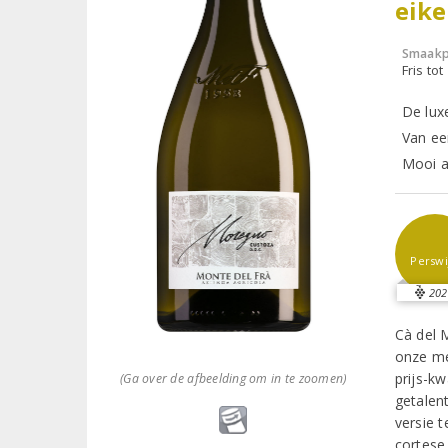
eik
Smaakp
Fris tot
De lux
Van ee
Mooi al
Perswi
202
Cà del 
onze me
prijs-k
(Ga over de afbeelding om in te zoomen)
getalen
versie 
cortese