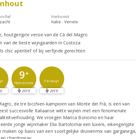
enhout
rofiel
Herkomst
 zacht
Italië - Veneto
e, houtgerijpte versie van de Cà del Magro
n van de beste wijngaarden in Custoza
s chic aperitief of bij verfijnde gerechten
9
+
jn
Perswijn
Hamersma
0
2019
2019
Magro, de tre bicchieri-kampioen van Monte del Frà, is een van
est succesvolle Italiaanse witte wijnen met een fenomenale
waliteitverhouding. We vroegen Marica Bonomo en haar
teerde jonge wijnmaker Elia Bartolomai een luxere, eikengerijpte
te maken op basis van een soortgelijke druivenmix van garganega,
 en chardonnay.