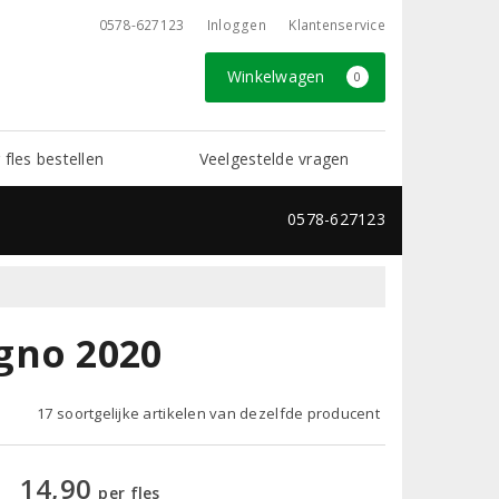
0578-627123
Inloggen
Klantenservice
Winkelwagen
0
 fles bestellen
Veelgestelde vragen
0578-627123
gno 2020
17 soortgelijke artikelen van dezelfde producent
14,90
per fles