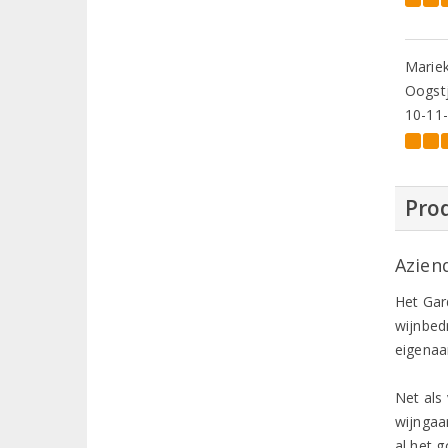
Marie
Oogstj
10-11
Prod
Azien
Het Gar
wijnbedr
eigenaa
Net als
wijngaa
al het 