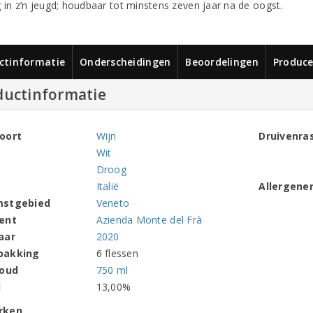
g in z’n jeugd; houdbaar tot minstens zeven jaar na de oogst.
ctinformatie
Onderscheidingen
Beoordelingen
Produce
ductinformatie
oort
Wijn
Druivenra
Wit
Droog
Italië
Allergene
mstgebied
Veneto
ent
Azienda Monte del Frà
aar
2020
pakking
6 flessen
houd
750 ml
l
13,00%
rken