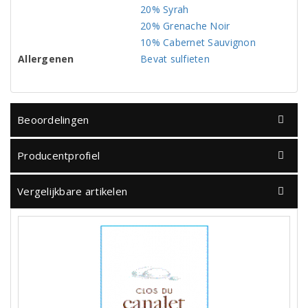
20% Syrah
20% Grenache Noir
10% Cabernet Sauvignon
Allergenen
Bevat sulfieten
Beoordelingen
Producentprofiel
Vergelijkbare artikelen