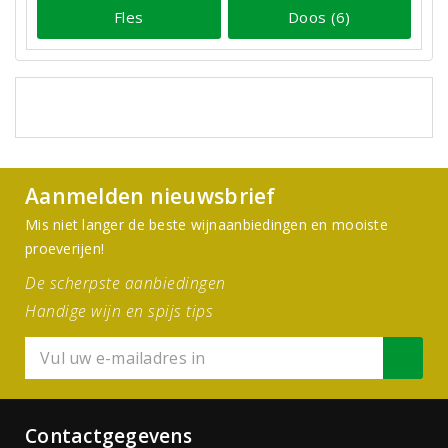
Fles
Doos (6)
Aanmelden nieuwsbrief
Mis niet langer de beste wijnaanbiedingen en mooiste
proeverijen!
De scherpste aanbiedingen
Handige wijn en spijs tips
Contactgegevens