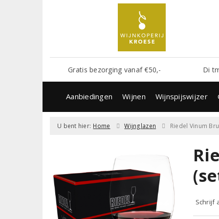
Gratis bezorging vanaf €50,-
Di t
Aanbiedingen
Wijnen
Wijnspijswijzer
U bent hier:
Home
Wijnglazen
Riedel Vinum Bru
Ri
(se
Schrijf