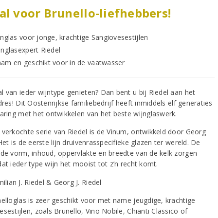
al voor Brunello-liefhebbers!
jnglas voor jonge, krachtige Sangiovesestijlen
jnglasexpert Riedel
am en geschikt voor in de vaatwasser
l van ieder wijntype genieten? Dan bent u bij Riedel aan het
dres! Dit Oostenrijkse familiebedrijf heeft inmiddels elf generaties
varing met het ontwikkelen van het beste wijnglaswerk.
 verkochte serie van Riedel is de Vinum, ontwikkeld door Georg
Het is de eerste lijn druivenrasspecifieke glazen ter wereld. De
nde vorm, inhoud, oppervlakte en breedte van de kelk zorgen
at ieder type wijn het mooist tot z’n recht komt.
nelloglas is zeer geschikt voor met name jeugdige, krachtige
sestijlen, zoals Brunello, Vino Nobile, Chianti Classico of