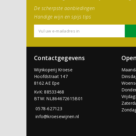
De scherpste aanbiedingen
Handige wijn en spijs tips
Contactgegevens
Open
Wijnkoperij Kroese
Maand
Hoofdstraat 147
Dinsda
8162 AE Epe
Woens
Donder
KvK: 88533468
Vrijdag
BTW: NL864672615B01
Zaterd
0578-627123
Zondag
info@kroesewijnen.nl