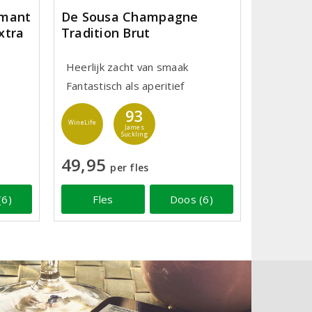
émant
De Sousa Champagne
xtra
Tradition Brut
Heerlijk zacht van smaak
Fantastisch als aperitief
93
WineLife
James
Suckling
49,95
per fles
(6)
Fles
Doos (6)