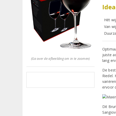
Idea
Hét wi
Van wi
Duurza
Optimaa
juiste a
(Ga over de afbeelding om in te zoomen)
lang er
De best
Riedel. 
variëre
ervoor d
Dit Bru
Sangiove