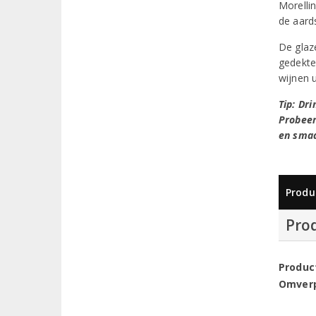
Morelli
de aards
De glaz
gedekte
wijnen 
Tip: Dr
Probeer
en smaa
Produ
Pro
Produc
Omver