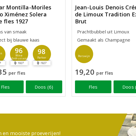
ar Montilla-Moriles
Jean-Louis Denois Cr
o Ximénez Solera
de Limoux Tradition E
e fles 1927
Brut
ns van smaak
Prachtbubbel uit Limoux
ect bij blauwe kaas
Gemaakt als Champagne
96
98
jn
Wine
Perswijn
Parker
Enthusiast
7
1927
1927
35
19,20
per fles
per fles
Fles
Doos (6)
Fles
Doos 
n en mooiste proeverijen!