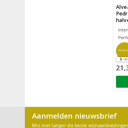
Alve
Pedr
halv
Inte
Perf
Perswi
192
21,
Aanmelden nieuwsbrief
Mis niet langer de beste wijnaanbiedinge