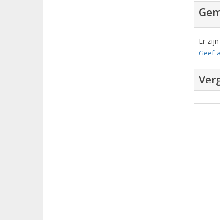
Gem
Er zij
Geef a
Verg