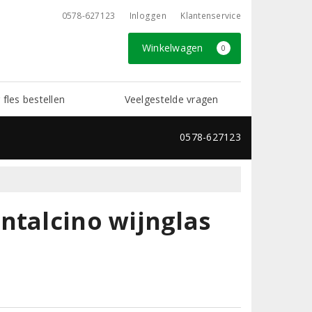
0578-627123
Inloggen
Klantenservice
Winkelwagen
0
 fles bestellen
Veelgestelde vragen
0578-627123
ntalcino wijnglas