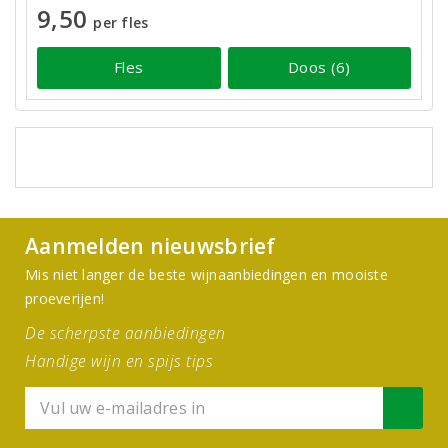
9,50
per fles
Fles
Doos (6)
Aanmelden nieuwsbrief
Mis niet langer de beste wijnaanbiedingen en mooiste
proeverijen!
De scherpste aanbiedingen
Handige wijn en spijs tips