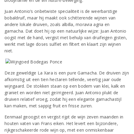
biodynamie en de
vin nature
-beweging.
Juan Antonio’s onbetwiste specialiteit is de weerbarstige
bobaldruif, maar hij maakt ook schitterende wijnen van
andere lokale druiven, zoals albilla, moravia agria en
garnacha. Dat doet hij op een natuurlijke wijze: Juan Antonio
oogst met de hand, vergist met behulp van druifeigen gisten,
werkt met lage doses sulfiet en filtert en klaart zijn wijnen
niet.
Deze geweldige La Xara is een pure Garnacha. De druiven zijn
afkomstig uit een tien hectaren tellende, veertig jaar oude
wijngaard. De stokken staan op een bodem van klei, kalk en
graniet en worden niet geïrrigeerd. Juan Antonio plukt de
druiven relatief vroeg, zodat hij een elegante garnachastijl
kan maken, met sappig fruit en frisse zuren.
Eenmaal geoogst en vergist rijpt de wijn zeven maanden in
houten vaten van Frans eiken. Het levert een bijzondere,
rijkgeschakeerde rode wijn op, met een onmiskenbaar