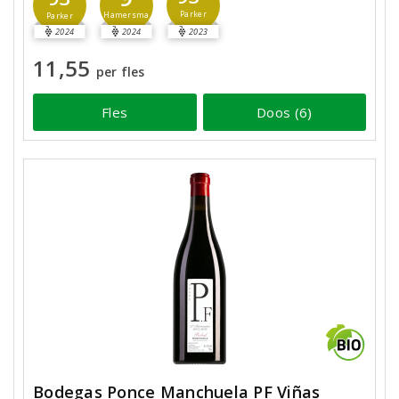
Parker
Hamersma
Parker
2024
2024
2023
11,55
per fles
Fles
Doos (6)
Bodegas Ponce Manchuela PF Viñas