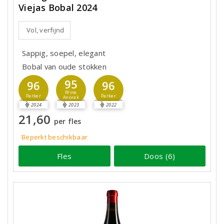
Viejas Bobal 2024
Vol, verfijnd
Sappig, soepel, elegant
Bobal van oude stokken
95
96
96
Wine
Parker
Parker
Anorak
2024
2023
2022
21,60
per fles
Beperkt beschikbaar
Fles
Doos (6)