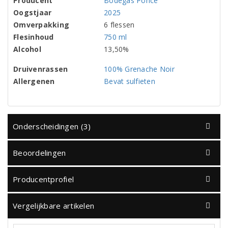
Producent
Bodegas Ponce
Oogstjaar
2025
Omverpakking
6 flessen
Flesinhoud
750 ml
Alcohol
13,50%
Druivenrassen
100% Grenache Noir
Allergenen
Bevat sulfieten
Onderscheidingen (3)
Beoordelingen
Producentprofiel
Vergelijkbare artikelen