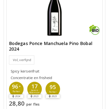
Bodegas Ponce Manchuela Pino Bobal
2024
Vol, verfijnd
Spicy kersenfruit
Concentratie en frisheid
17
96
95
+
Jancis
Parker
Parker
Robinson
2024
2023
2023
28,80
per fles