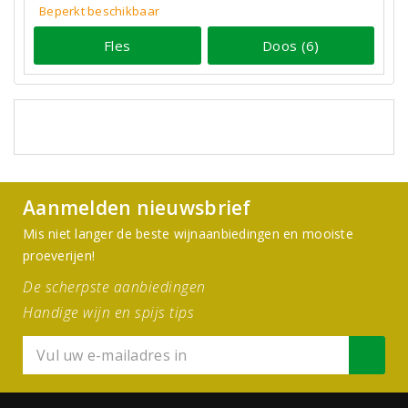
Beperkt beschikbaar
Fles
Doos (6)
Aanmelden nieuwsbrief
Mis niet langer de beste wijnaanbiedingen en mooiste
proeverijen!
De scherpste aanbiedingen
Handige wijn en spijs tips