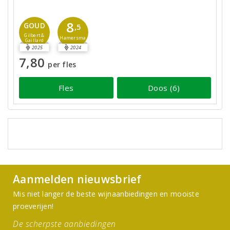
8
GOUD
,5
Gilbert &
Hamersma
Gaillard
2025
2024
7,80
per fles
Fles
Doos (6)
Aanmelden nieuwsbrief
Mis niet langer de beste wijnaanbiedingen en mooiste
proeverijen!
De scherpste aanbiedingen