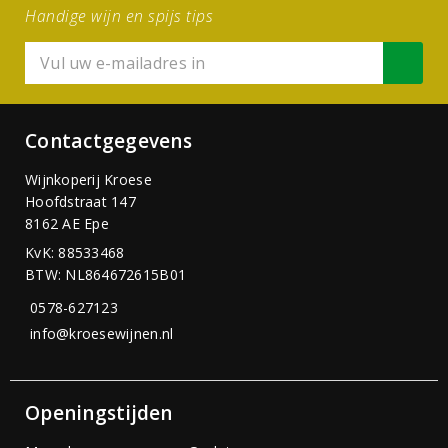
Handige wijn en spijs tips
Contactgegevens
Wijnkoperij Kroese
Hoofdstraat 147
8162 AE Epe
KvK: 88533468
BTW: NL864672615B01
0578-627123
info@kroesewijnen.nl
Openingstijden