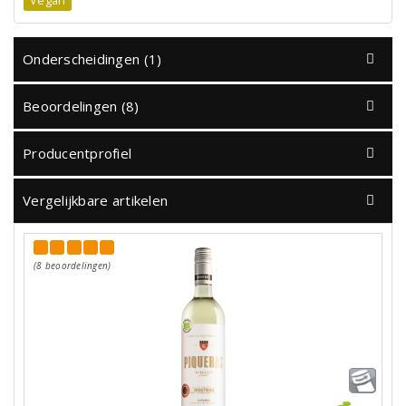
Vegan
Onderscheidingen (1)
Beoordelingen (8)
Producentprofiel
Vergelijkbare artikelen
(8 beoordelingen)