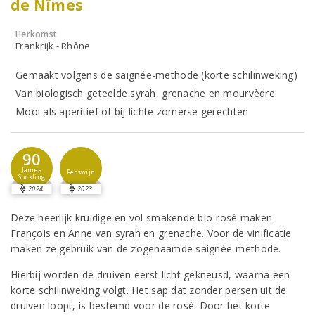
de Nîmes
Herkomst
Frankrijk - Rhône
Gemaakt volgens de saignée-methode (korte schilinweking)
Van biologisch geteelde syrah, grenache en mourvèdre
Mooi als aperitief of bij lichte zomerse gerechten
90
James
Perswijn
Suckling
2024
2023
Deze heerlijk kruidige en vol smakende bio-rosé maken
François en Anne van syrah en grenache. Voor de vinificatie
maken ze gebruik van de zogenaamde saignée-methode.
Hierbij worden de druiven eerst licht gekneusd, waarna een
korte schilinweking volgt. Het sap dat zonder persen uit de
druiven loopt, is bestemd voor de rosé. Door het korte