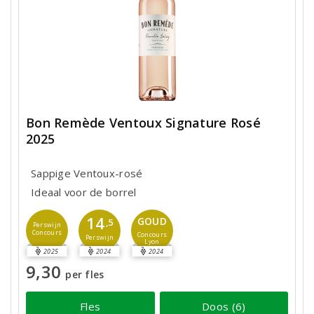
Bon Remède Ventoux Signature Rosé
2025
Sappige Ventoux-rosé
Ideaal voor de borrel
14
GOUD
,5
Perswijn
Concours
Concours
Perswijn
Lyon
2025
2024
2024
9,30
per fles
Fles
Doos (6)