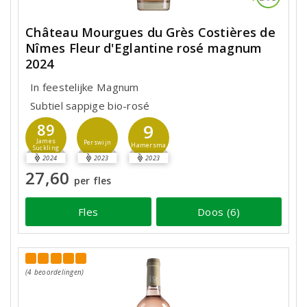
Château Mourgues du Grès Costières de
Nîmes Fleur d'Eglantine rosé magnum
2024
In feestelijke Magnum
Subtiel sappige bio-rosé
9
89
James
Perswijn
Hamersma
Suckling
2024
2023
2023
27,60
per fles
Fles
Doos (6)
(4 beoordelingen)