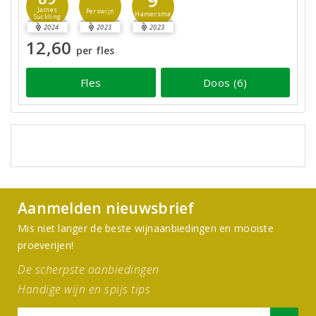
James
Perswijn
Hamersma
Suckling
2024
2023
2023
12,60
per fles
Fles
Doos (6)
Aanmelden nieuwsbrief
Mis niet langer de beste wijnaanbiedingen en mooiste
proeverijen!
De scherpste aanbiedingen
Handige wijn en spijs tips