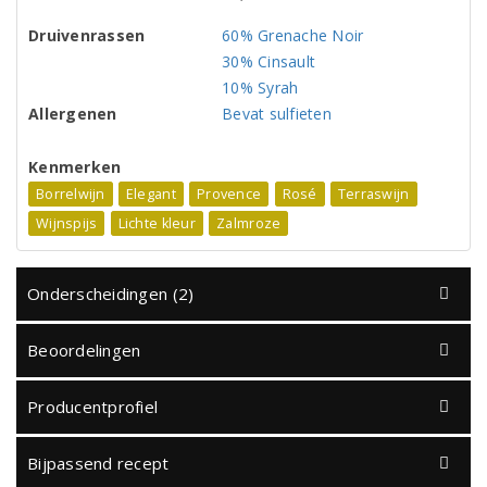
Druivenrassen
60% Grenache Noir
30% Cinsault
10% Syrah
Allergenen
Bevat sulfieten
Kenmerken
Borrelwijn
Elegant
Provence
Rosé
Terraswijn
Wijnspijs
Lichte kleur
Zalmroze
Onderscheidingen (2)
Beoordelingen
Producentprofiel
Bijpassend recept