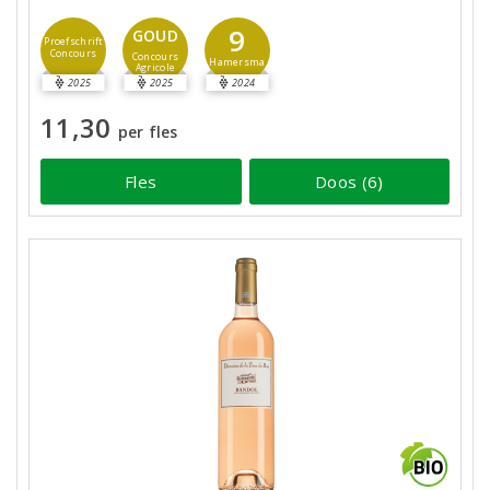
9
GOUD
Proefschrift
Concours
Concours
Hamersma
Agricole
2025
2025
2024
11,30
per fles
Fles
Doos (6)