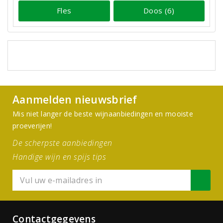
Fles
Doos (6)
Aanmelden nieuwsbrief
Mis niet langer de beste wijnaanbiedingen en mooiste
proeverijen!
De scherpste aanbiedingen
Handige wijn en spijs tips
Contactgegevens