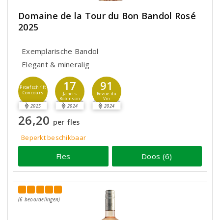
Domaine de la Tour du Bon Bandol Rosé
2025
Exemplarische Bandol
Elegant & mineralig
17
91
Proefschrift
Concours
Jancis
Revue du
Robinson
Vin
2025
2024
2024
26,20
per fles
Beperkt beschikbaar
Fles
Doos (6)
(6 beoordelingen)