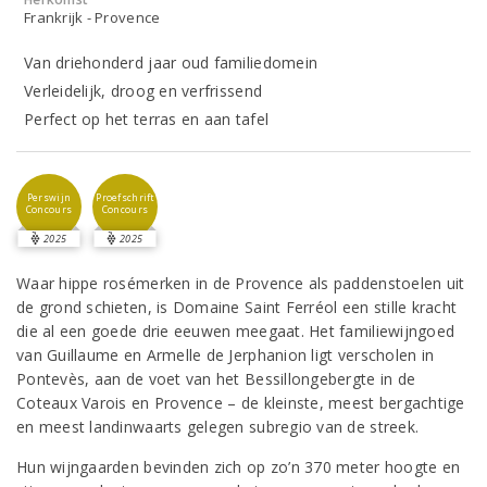
Frankrijk - Provence
Van driehonderd jaar oud familiedomein
Verleidelijk, droog en verfrissend
Perfect op het terras en aan tafel
Perswijn
Proefschrift
Concours
Concours
2025
2025
Waar hippe rosémerken in de Provence als paddenstoelen uit
de grond schieten, is Domaine Saint Ferréol een stille kracht
die al een goede drie eeuwen meegaat. Het familiewijngoed
van Guillaume en Armelle de Jerphanion ligt verscholen in
Pontevès, aan de voet van het Bessillongebergte in de
Coteaux Varois en Provence – de kleinste, meest bergachtige
en meest landinwaarts gelegen subregio van de streek.
Hun wijngaarden bevinden zich op zo’n 370 meter hoogte en